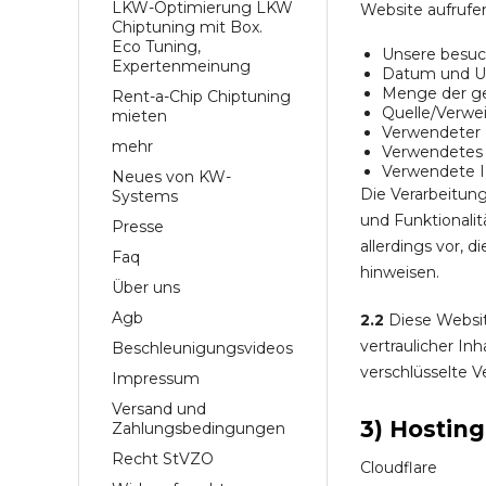
LKW-Optimierung LKW
Website aufrufen
Chiptuning mit Box.
Eco Tuning,
Unsere besuc
Expertenmeinung
Datum und Uh
Menge der ge
Rent-a-Chip Chiptuning
Quelle/Verwei
mieten
Verwendeter
mehr
Verwendetes 
Verwendete IP
Neues von KW-
Die Verarbeitung
Systems
und Funktionalit
Presse
allerdings vor, 
Faq
hinweisen.
Über uns
Agb
2.2
Diese Websit
vertraulicher In
Beschleunigungsvideos
verschlüsselte V
Impressum
Versand und
3) Hostin
Zahlungsbedingungen
Recht StVZO
Cloudflare