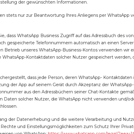
tstellung der gewünschten Informationen.
en stets nur zur Beantwortung Ihres Anliegens per WhatsApp ve
Sie, dass WhatsApp Business Zugriff auf das Adressbuch des von
ch gespeicherte Telefonnummern automatisch an einen Server 
den Betrieb unseres WhatsApp-Business-Kontos verwenden wir e
die WhatsApp-Kontaktdaten solcher Nutzer gespeichert werden, 
ichergestellt, dass jede Person, deren WhatsApp- Kontaktdaten 
zung der App auf seinem Gerät durch Akzeptanz der WhatsApp-
nnummer aus den Adressbüchern seiner Chat-Kontakte gemäß Art.
n Daten solcher Nutzer, die WhatsApp nicht verwenden und/ode
hlossen.
ng der Datenerhebung und die weitere Verarbeitung und Nutz
 Rechte und Einstellungsmöglichkeiten zum Schutz Ihrer Priva
weisen von WhatsApp:
https://www.whatsapp.com
/legal
/?eea=1#