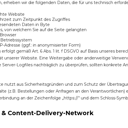
, erheben wir die folgenden Daten, die für uns technisch erford
hte Website
rzeit zum Zeitpunkt des Zugriffes
sendeten Daten in Byte
s, von welchem Sie auf die Seite gelangten
 Browser
Betriebssystem
-Adresse (ggf.: in anonymisierter Form)
 erfolgt gemäß Art. 6 Abs. 1 lit. f DSGVO auf Basis unseres berec
ät unserer Website. Eine Weitergabe oder anderweitige Verwend
die Server-Logfiles nachträglich zu überprüfen, sollten konkrete
e nutzt aus Sicherheitsgründen und zum Schutz der Übertrag
halte (z.B. Bestellungen oder Anfragen an den Verantwortlichen)
erbindung an der Zeichenfolge „https://“ und dem Schloss-Symbo
g & Content-Delivery-Network