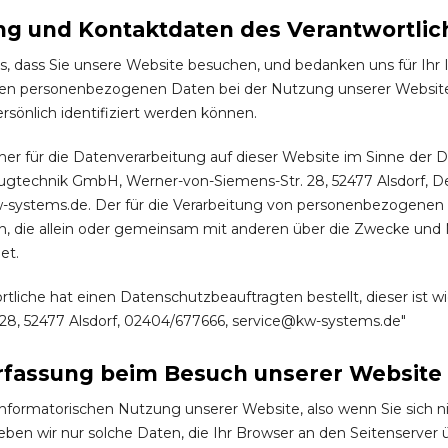
tung und Kontaktdaten des Verantwortli
s, dass Sie unsere Website besuchen, und bedanken uns für Ihr 
n personenbezogenen Daten bei der Nutzung unserer Website.
rsönlich identifiziert werden können.
her für die Datenverarbeitung auf dieser Website im Sinne de
gtechnik GmbH, Werner-von-Siemens-Str. 28, 52477 Alsdorf, Deu
-systems.de. Der für die Verarbeitung von personenbezogenen Da
son, die allein oder gemeinsam mit anderen über die Zwecke un
et.
tliche hat einen Datenschutzbeauftragten bestellt, dieser ist wie
28, 52477 Alsdorf, 02404/677666, service@kw-systems.de"
rfassung beim Besuch unserer Website
informatorischen Nutzung unserer Website, also wenn Sie sich ni
eben wir nur solche Daten, die Ihr Browser an den Seitenserver ü