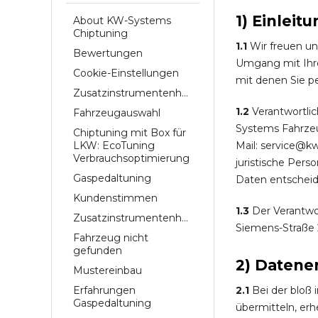
1) Einlei
About KW-Systems
Chiptuning
1.1
Wir freuen un
Bewertungen
Umgang mit Ihre
Cookie-Einstellungen
mit denen Sie pe
Zusatzinstrumentenhalterungen
1.2
Verantwortlic
Fahrzeugauswahl
Systems Fahrzeu
Chiptuning mit Box für
LKW: EcoTuning
Mail: service@kw
Verbrauchsoptimierung
juristische Per
Gaspedaltuning
Daten entscheid
Kundenstimmen
1.3
Der Verantwor
Zusatzinstrumentenhalter
Siemens-Straße 
Fahrzeug nicht
gefunden
2) Datene
Mustereinbau
Erfahrungen
2.1
Bei der bloß 
Gaspedaltuning
übermitteln, erh