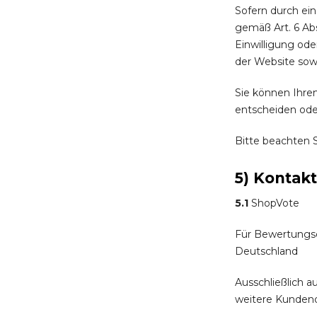
Sofern durch ei
gemäß Art. 6 Abs
Einwilligung ode
der Website sow
Sie können Ihre
entscheiden ode
Bitte beachten S
5) Kontak
5.1
ShopVote
Für Bewertungse
Deutschland
Ausschließlich a
weitere Kundend