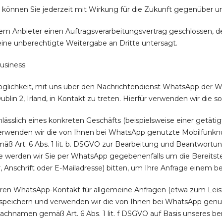
g können Sie jederzeit mit Wirkung für die Zukunft gegenüber u
em Anbieter einen Auftragsverarbeitungsvertrag geschlossen, d
 eine unberechtigte Weitergabe an Dritte untersagt.
siness
öglichkeit, mit uns über den Nachrichtendienst WhatsApp der Wh
ublin 2, Irland, in Kontakt zu treten. Hierfür verwenden wir die 
nlässlich eines konkreten Geschäfts (beispielsweise einer getät
erwenden wir die von Ihnen bei WhatsApp genutzte Mobilfunknumm
 Art. 6 Abs. 1 lit. b. DSGVO zur Bearbeitung und Beantwortung
 werden wir Sie per WhatsApp gegebenenfalls um die Bereitste
nschrift oder E-Mailadresse) bitten, um Ihre Anfrage einem 
ren WhatsApp-Kontakt für allgemeine Anfragen (etwa zum Leis
) speichern und verwenden wir die von Ihnen bei WhatsApp genut
achnamen gemäß Art. 6 Abs. 1 lit. f DSGVO auf Basis unseres be