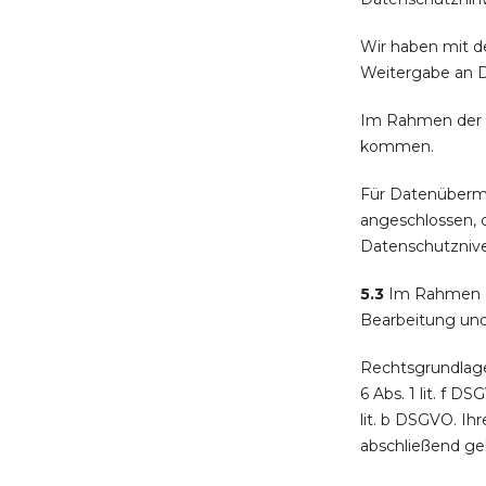
Wir haben mit d
Weitergabe an D
Im Rahmen der o
kommen.
Für Datenübermi
angeschlossen, 
Datenschutznivea
5.3
Im Rahmen de
Bearbeitung und
Rechtsgrundlage 
6 Abs. 1 lit. f D
lit. b DSGVO. I
abschließend ge