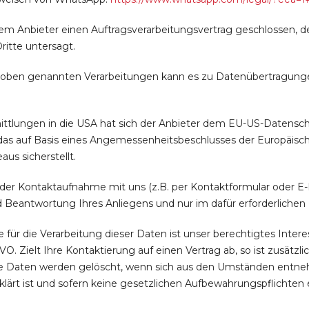
em Anbieter einen Auftragsverarbeitungsvertrag geschlossen, d
ritte untersagt.
ben genannten Verarbeitungen kann es zu Datenübertragungen
ttlungen in die USA hat sich der Anbieter dem EU-US-Datens
das auf Basis eines Angemessenheitsbeschlusses der Europäisc
us sicherstellt.
r Kontaktaufnahme mit uns (z.B. per Kontaktformular oder E-M
 Beantwortung Ihres Anliegens und nur im dafür erforderliche
für die Verarbeitung dieser Daten ist unser berechtigtes Inte
SGVO. Zielt Ihre Kontaktierung auf einen Vertrag ab, so ist zusätzl
hre Daten werden gelöscht, wenn sich aus den Umständen entneh
klärt ist und sofern keine gesetzlichen Aufbewahrungspflichte