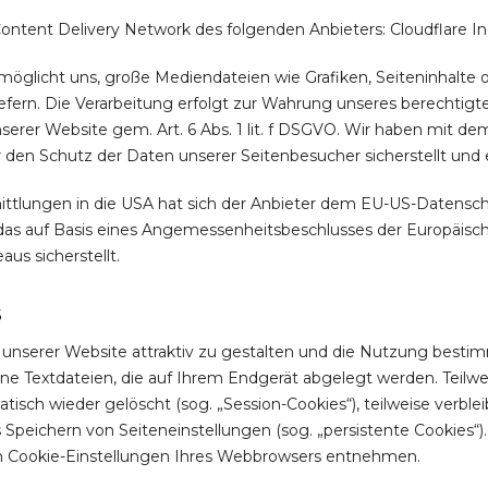
ontent Delivery Network des folgenden Anbieters: Cloudflare In
möglicht uns, große Mediendateien wie Grafiken, Seiteninhalte od
iefern. Die Verarbeitung erfolgt zur Wahrung unseres berechtigt
nserer Website gem. Art. 6 Abs. 1 lit. f DSGVO. Wir haben mit d
 den Schutz der Daten unserer Seitenbesucher sicherstellt und 
ttlungen in die USA hat sich der Anbieter dem EU-US-Datens
das auf Basis eines Angemessenheitsbeschlusses der Europäisc
us sicherstellt.
s
nserer Website attraktiv zu gestalten und die Nutzung besti
eine Textdateien, die auf Ihrem Endgerät abgelegt werden. Teil
isch wieder gelöscht (sog. „Session-Cookies“), teilweise verbl
Speichern von Seiteneinstellungen (sog. „persistente Cookies“).
n Cookie-Einstellungen Ihres Webbrowsers entnehmen.