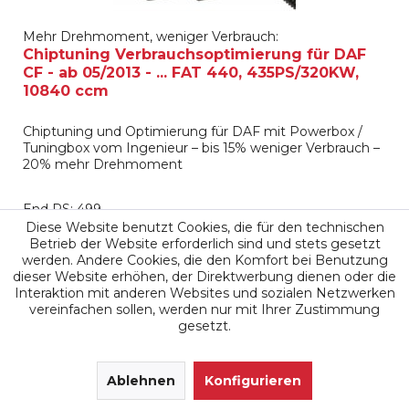
Mehr Drehmoment, weniger Verbrauch:
Chiptuning Verbrauchsoptimierung für DAF
CF - ab 05/2013 - ... FAT 440, 435PS/320KW,
10840 ccm
Chiptuning und Optimierung für DAF mit Powerbox /
Tuningbox vom Ingenieur – bis 15% weniger Verbrauch –
20% mehr Drehmoment
End PS: 499
Diese Website benutzt Cookies, die für den technischen
End kW: 367
Betrieb der Website erforderlich sind und stets gesetzt
End Nm: 2.455
werden. Andere Cookies, die den Komfort bei Benutzung
dieser Website erhöhen, der Direktwerbung dienen oder die
Interaktion mit anderen Websites und sozialen Netzwerken
1.999,00 €
vereinfachen sollen, werden nur mit Ihrer Zustimmung
gesetzt.
Merken
SEHR GUT
(4.9 / 5)
aus
171
Ablehnen
Bewertungen bei: google.de, shopvote.de ⓘ
Konfigurieren
Informationen zur Echtheit der Bewertungen