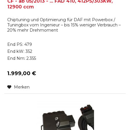
CF - ab 05/2013 - ... FAD 410, 412PS/303KW,
12900 ccm
Chiptuning und Optimierung für DAF mit Powerbox /
Tuningbox vom Ingenieur – bis 15% weniger Verbrauch –
20% mehr Drehmoment
End PS: 479
End kW: 352
End Nm: 2.355
1.999,00 €
Merken