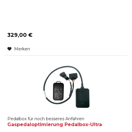
Ansprechverhalten des Gaspedals wie Sie es gerne
haben (Fahrmodi: SPORT PLUS, SPORT, CITY, ECO, s.u.).
Innerhalb jedes Fahrmodi können Sie nochmal 7
unterschiedliche...
329,00 €
Merken
Pedalbox für noch besseres Anfahren
Gaspedaloptimierung Pedalbox-Ultra