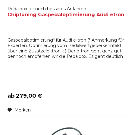
Pedalbox für noch besseres Anfahren
Chiptuning Gaspedaloptimierung Audi etron
Gaspedaloptimierung* für Audi e-tron (* Anmerkung für
Experten: Optimierung vom Pedalwertgeberkennfeld
über eine Zusatzelektronik ) Der e-tron geht ganz gut,
dennoch empfehlen wir die Pedalbox. Es geht deutlich
besser als in der Serie. Es ist dennoch erstaunlich was
sich über diese Zusatzelektronik noch herausholen läßt.
Ein Testfahrer: "Wer es nicht selbst getestet und...
ab 279,00 €
Merken