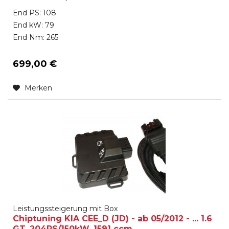
End PS: 108
End kW: 79
End Nm: 265
699,00 €
Merken
Leistungssteigerung mit Box
Chiptuning KIA CEE_D (JD) - ab 05/2012 - ... 1.6
GT, 204PS/150kW, 1591 ccm