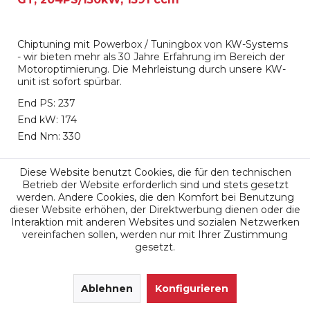
Chiptuning mit Powerbox / Tuningbox von KW-Systems
- wir bieten mehr als 30 Jahre Erfahrung im Bereich der
Motoroptimierung. Die Mehrleistung durch unsere KW-
unit ist sofort spürbar.
End PS: 237
End kW: 174
End Nm: 330
699,00 €
Diese Website benutzt Cookies, die für den technischen
Betrieb der Website erforderlich sind und stets gesetzt
werden. Andere Cookies, die den Komfort bei Benutzung
Merken
dieser Website erhöhen, der Direktwerbung dienen oder die
Interaktion mit anderen Websites und sozialen Netzwerken
vereinfachen sollen, werden nur mit Ihrer Zustimmung
gesetzt.
SEHR GUT
(4.9 / 5)
aus
171
Ablehnen
Bewertungen bei: google.de, shopvote.de ⓘ
Konfigurieren
Informationen zur Echtheit der Bewertungen