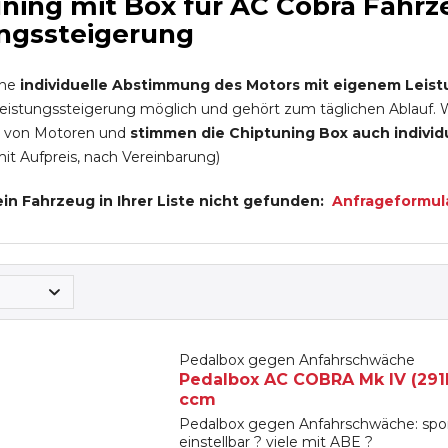
ning mit Box für AC Cobra Fahrz
ngssteigerung
ine
individuelle Abstimmung des Motors mit eigenem Leist
Leistungssteigerung möglich und gehört zum täglichen Ablauf. Wi
 von Motoren und
stimmen die Chiptuning Box auch individu
 mit Aufpreis, nach Vereinbarung)
in Fahrzeug in Ihrer Liste nicht gefunden:
Anfrageformul
Pedalbox gegen Anfahrschwäche
Pedalbox AC COBRA Mk IV (291N)
ccm
Pedalbox gegen Anfahrschwäche: spon
einstellbar ? viele mit ABE ?