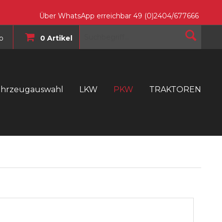
Über WhatsApp erreichbar 49 (0)2404/677666
o
0 Artikel
ahrzeugauswahl
LKW
PKW
TRAKTOREN
T