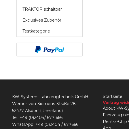
TRAKTOR schaltbar
Exclusives Zubehör
Testkategorie
Startseite
KW-Systems Fahrzeugtechnik GmbH
Vertrag wid
Werner-von-Siemens-Straße 28
About KW-Sy
52477 Alsdorf (Rheinland)
Fahrzeug ni
Tel:
+49 (0)2404/ 677 666
Rent-a-Chip
WhatsApp: +49 (0)2404 / 677666
Agb