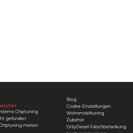
Blog
errufen
Cookie-Einstellungen
stems Chiptuning
Wohnmobiltuning
cht gefunden
Zubehör
 Chiptuning mieten
OnlyDiesel-Falschbetankung