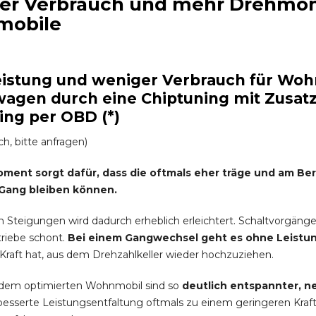
er Verbrauch und mehr Drehmome
obile
istung und weniger Verbrauch für Wo
agen durch eine Chiptuning mit Zusatz
ing per OBD (*)
ich, bitte anfragen)
ment sorgt dafür, dass die oftmals eher träge und am B
Gang bleiben können.
n Steigungen wird dadurch erheblich erleichtert. Schaltvorgänge
riebe schont.
Bei einem Gangwechsel geht es ohne Leistungs
raft hat, aus dem Drehzahlkeller wieder hochzuziehen.
 dem optimierten Wohnmobil sind so
deutlich entspannter, 
rbesserte Leistungsentfaltung oftmals zu einem geringeren Krafts