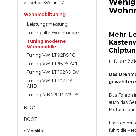
Wenig
Zubehör KW-unit 2
Wohnm
Wohnmobiltuning
Leistungsmessung
Tuning alte Wohnmobile
Mehr Le
Tuning moderne
Kastenw
Wohnmobile
Chiptun
Tuning VW LT 92PS 1G
(*: falls mögl
Tuning VW LT 95PS ACL
Tuning VW LT 102PS DV
Das Drehmo
Tuning VW LT 102 PS
gewählten 
AHD
Tuning MB 2.9TD 122 PS
Das Fahren i
auch das Get
BLOG
Motor mehr K
BOOT
Fahrten mit
führt die ve
eMobilität