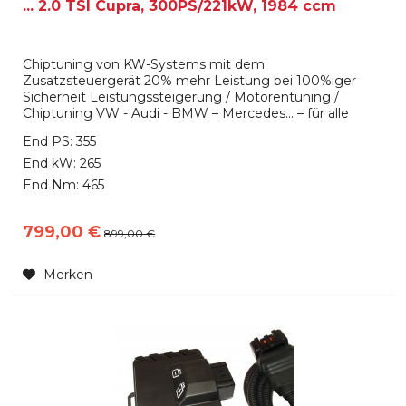
... 2.0 TSI Cupra, 300PS/221kW, 1984 ccm
Chiptuning von KW-Systems mit dem
Zusatzsteuergerät 20% mehr Leistung bei 100%iger
Sicherheit Leistungssteigerung / Motorentuning /
Chiptuning VW - Audi - BMW – Mercedes… – für alle
Marken verfügbar Das KW-Systems Zusatzsteuergerät
End PS: 355
(KW- unit ), oft auch als Powerbox oder Tuningbox
bezeichnet, unterscheidet sich von den üblichen
End kW: 265
Angeboten durch eine integrierte aufwendige...
End Nm: 465
799,00 €
899,00 €
Merken