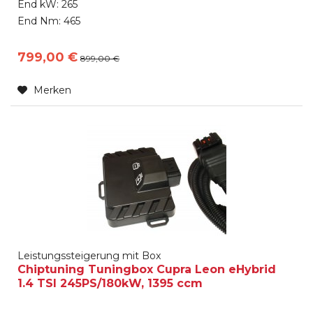
bezeichnet, unterscheidet sich von den üblichen
End kW: 265
Angeboten durch eine...
End Nm: 465
799,00 €
899,00 €
Merken
Leistungssteigerung mit Box
Chiptuning Tuningbox Cupra Leon eHybrid
1.4 TSI 245PS/180kW, 1395 ccm