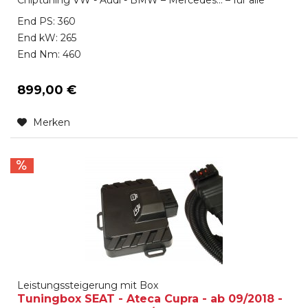
Chiptuning VW - Audi - BMW – Mercedes… – für alle
Marken verfügbar Das KW-Systems Zusatzsteuergerät
End PS: 360
(KW- unit ), oft auch als Powerbox oder Tuningbox
bezeichnet, unterscheidet sich von den üblichen
End kW: 265
Angeboten durch eine integrierte aufwendige...
End Nm: 460
899,00 €
Merken
Leistungssteigerung mit Box
Tuningbox SEAT - Ateca Cupra - ab 09/2018 -