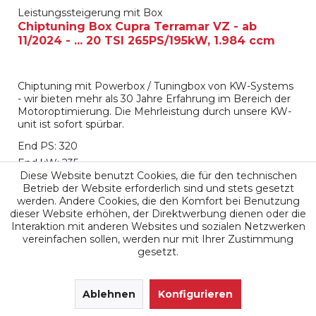
Leistungssteigerung mit Box
Chiptuning Box Cupra Terramar VZ - ab
11/2024 - ... 20 TSI 265PS/195kW, 1.984 ccm
Chiptuning mit Powerbox / Tuningbox von KW-Systems
- wir bieten mehr als 30 Jahre Erfahrung im Bereich der
Motoroptimierung. Die Mehrleistung durch unsere KW-
unit ist sofort spürbar.
End PS: 320
End kW: 235
Diese Website benutzt Cookies, die für den technischen
End Nm: 450
Betrieb der Website erforderlich sind und stets gesetzt
werden. Andere Cookies, die den Komfort bei Benutzung
dieser Website erhöhen, der Direktwerbung dienen oder die
799,00 €
899,00 €
Interaktion mit anderen Websites und sozialen Netzwerken
vereinfachen sollen, werden nur mit Ihrer Zustimmung
Merken
gesetzt.
SEHR GUT
(4.9 / 5)
aus
171
Ablehnen
Bewertungen bei: google.de, shopvote.de ⓘ
Konfigurieren
Informationen zur Echtheit der Bewertungen