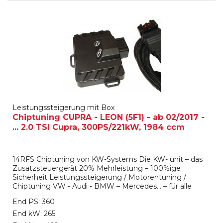
Leistungssteigerung mit Box
Chiptuning CUPRA - LEON (5F1) - ab 02/2017 -
... 2.0 TSI Cupra, 300PS/221kW, 1984 ccm
14RFS Chiptuning von KW-Systems Die KW- unit – das
Zusatzsteuergerät 20% Mehrleistung – 100%ige
Sicherheit Leistungssteigerung / Motorentuning /
Chiptuning VW - Audi - BMW – Mercedes… – für alle
Marken verfügbar Das KW-Systems Zusatzsteuergerät,
End PS: 360
oft auch als Powerbox oder Tuningbox bezeichnet,
unterscheidet sich von den üblichen Angeboten durch
End kW: 265
die aufwendige Technik, die...