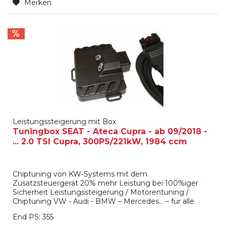
Merken
Leistungssteigerung mit Box
Tuningbox SEAT - Ateca Cupra - ab 09/2018 -
... 2.0 TSI Cupra, 300PS/221kW, 1984 ccm
Chiptuning von KW-Systems mit dem
Zusatzsteuergerät 20% mehr Leistung bei 100%iger
Sicherheit Leistungssteigerung / Motorentuning /
Chiptuning VW - Audi - BMW – Mercedes… – für alle
Marken verfügbar Das KW-Systems Zusatzsteuergerät
End PS: 355
(KW- unit ), oft auch als Powerbox oder Tuningbox