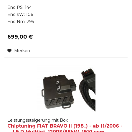
End PS: 144
End kW: 106
End Nm: 295
699,00 €
Merken
Leistungssteigerung mit Box
Chiptuning FIAT BRAVO II (198_) - ab 11/2006 -
... 1.9 D Multijet, 120PS/88kW, 1910 ccm