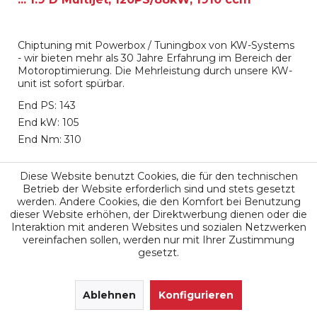
Chiptuning mit Powerbox / Tuningbox von KW-Systems
- wir bieten mehr als 30 Jahre Erfahrung im Bereich der
Motoroptimierung. Die Mehrleistung durch unsere KW-
unit ist sofort spürbar.
End PS: 143
End kW: 105
End Nm: 310
699,00 €
Diese Website benutzt Cookies, die für den technischen
Betrieb der Website erforderlich sind und stets gesetzt
werden. Andere Cookies, die den Komfort bei Benutzung
Merken
dieser Website erhöhen, der Direktwerbung dienen oder die
Interaktion mit anderen Websites und sozialen Netzwerken
vereinfachen sollen, werden nur mit Ihrer Zustimmung
gesetzt.
SEHR GUT
(4.9 / 5)
aus
171
Ablehnen
Bewertungen bei: google.de, shopvote.de ⓘ
Konfigurieren
Informationen zur Echtheit der Bewertungen