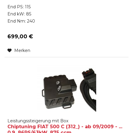
End PS: 115
End kW: 85
End Nm: 240
699,00 €
Merken
Leistungssteigerung mit Box
Chiptuning FIAT 500 C (312_) - ab 09/2009 - ...
0.9, 86PS/63kW, 875 ccm