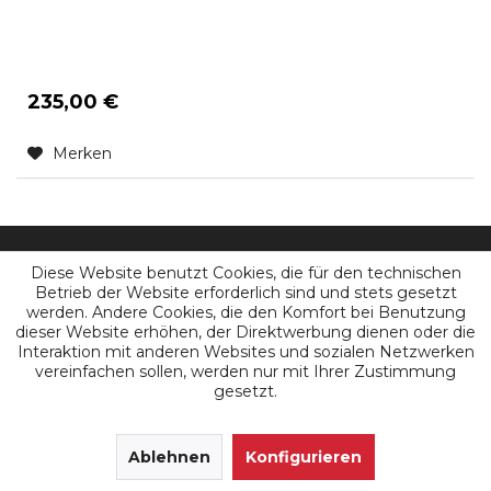
235,00 €
Merken
Diese Website benutzt Cookies, die für den technischen
KW-Systems Fahrzeugtechnik GmbH
Betrieb der Website erforderlich sind und stets gesetzt
werden. Andere Cookies, die den Komfort bei Benutzung
Werner-von-Siemens-Straße 28
dieser Website erhöhen, der Direktwerbung dienen oder die
52477 Alsdorf (Rheinland)
Interaktion mit anderen Websites und sozialen Netzwerken
Tel:
+49 (0)2404/ 677 666
vereinfachen sollen, werden nur mit Ihrer Zustimmung
gesetzt.
WhatsApp: +49 (0)2404 / 677666
Öffnungszeiten:
SEHR GUT
(4.9 / 5)
Mo - Fr 9.00 bis 17.00 Uhr
aus
171
Ablehnen
Bewertungen bei: google.de, shopvote.de ⓘ
Konfigurieren
Informationen zur Echtheit der Bewertungen
info@kw-chiptuning.com