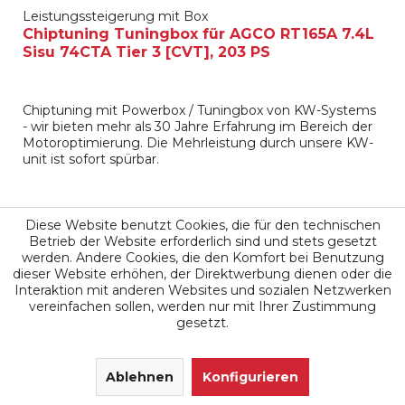
Leistungssteigerung mit Box
Chiptuning Tuningbox für AGCO RT165A 7.4L
Sisu 74CTA Tier 3 [CVT], 203 PS
Chiptuning mit Powerbox / Tuningbox von KW-Systems
- wir bieten mehr als 30 Jahre Erfahrung im Bereich der
Motoroptimierung. Die Mehrleistung durch unsere KW-
unit ist sofort spürbar.
Diese Website benutzt Cookies, die für den technischen
Betrieb der Website erforderlich sind und stets gesetzt
werden. Andere Cookies, die den Komfort bei Benutzung
dieser Website erhöhen, der Direktwerbung dienen oder die
1.949,00 €
Interaktion mit anderen Websites und sozialen Netzwerken
vereinfachen sollen, werden nur mit Ihrer Zustimmung
Merken
gesetzt.
SEHR GUT
(4.9 / 5)
aus
171
Ablehnen
Bewertungen bei: google.de, shopvote.de ⓘ
Konfigurieren
Informationen zur Echtheit der Bewertungen