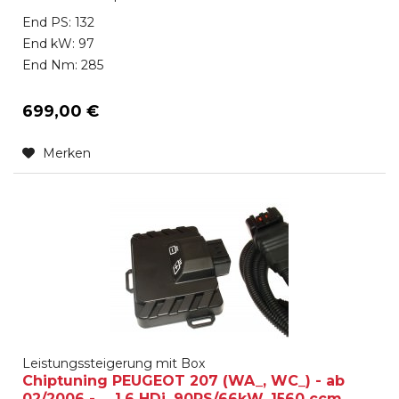
End PS: 132
End kW: 97
End Nm: 285
699,00 €
Merken
Leistungssteigerung mit Box
Chiptuning PEUGEOT 207 (WA_, WC_) - ab
02/2006 - ... 1.6 HDi, 90PS/66kW, 1560 ccm