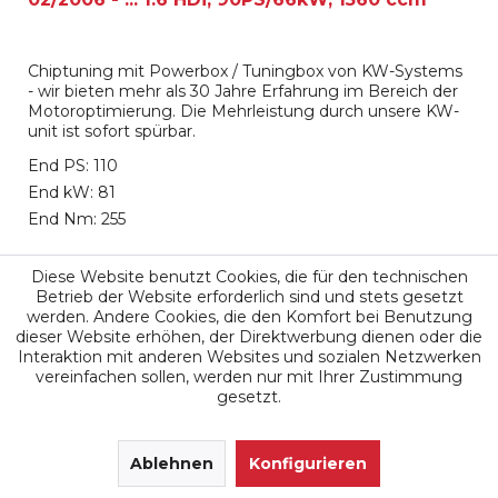
Chiptuning mit Powerbox / Tuningbox von KW-Systems
- wir bieten mehr als 30 Jahre Erfahrung im Bereich der
Motoroptimierung. Die Mehrleistung durch unsere KW-
unit ist sofort spürbar.
End PS: 110
End kW: 81
End Nm: 255
699,00 €
Diese Website benutzt Cookies, die für den technischen
Betrieb der Website erforderlich sind und stets gesetzt
werden. Andere Cookies, die den Komfort bei Benutzung
Merken
dieser Website erhöhen, der Direktwerbung dienen oder die
Interaktion mit anderen Websites und sozialen Netzwerken
vereinfachen sollen, werden nur mit Ihrer Zustimmung
gesetzt.
SEHR GUT
(4.9 / 5)
aus
171
Ablehnen
Bewertungen bei: google.de, shopvote.de ⓘ
Konfigurieren
Informationen zur Echtheit der Bewertungen