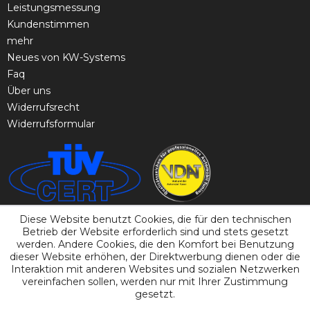
Leistungsmessung
Kundenstimmen
mehr
Neues von KW-Systems
Faq
Über uns
Widerrufsrecht
Widerrufsformular
Diese Website benutzt Cookies, die für den technischen
Betrieb der Website erforderlich sind und stets gesetzt
werden. Andere Cookies, die den Komfort bei Benutzung
dieser Website erhöhen, der Direktwerbung dienen oder die
Interaktion mit anderen Websites und sozialen Netzwerken
vereinfachen sollen, werden nur mit Ihrer Zustimmung
gesetzt.