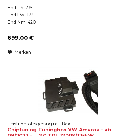
End PS: 235
End kW: 173
End Nm: 420
699,00 €
Merken
Leistungssteigerung mit Box
Chiptuning Tuningbox VW Amarok - ab
09/2022 - ... 2.0 TDI, 170PS/125kW