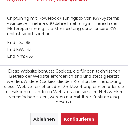
Chiptuning mit Powerbox / Tuningbox von KW-Systems
- wir bieten mehr als 30 Jahre Erfahrung im Bereich der
Motoroptimierung. Die Mehrleistung durch unsere KW-
unit ist sofort spürbar.
End PS: 195
End kW: 143
End Nm: 455
699,00 €
Diese Website benutzt Cookies, die für den technischen
Betrieb der Website erforderlich sind und stets gesetzt
werden. Andere Cookies, die den Komfort bei Benutzung
Merken
dieser Website erhöhen, der Direktwerbung dienen oder die
Interaktion mit anderen Websites und sozialen Netzwerken
vereinfachen sollen, werden nur mit Ihrer Zustimmung
gesetzt.
SEHR GUT
(4.9 / 5)
aus
171
Ablehnen
Bewertungen bei: google.de, shopvote.de ⓘ
Konfigurieren
Informationen zur Echtheit der Bewertungen