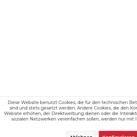
Diese Website benutzt Cookies, die für den technischen Betr
sind und stets gesetzt werden. Andere Cookies, die den K
Website erhöhen, der Direktwerbung dienen oder die Interak
sozialen Netzwerken vereinfachen sollen, werden nur mit
SEHR GUT
(4.9 / 5)
aus
171
Bewertungen bei: google.de, shopvote.de ⓘ