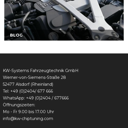
Beste Erfahrungen mit KW-Systems KW-Chiptuning
BLOG
• 20% Mehrleistung
• 20% mehr Drehmoment
• Bis 15% Kraftstoffeinsparung
(fahrweisenabhängig)
• 20% mehr Drehmoment
KW-Systems Fahrzeugtechnik GmbH
• lieferbar für Diesel wie auch Benziner
Werner-von-Siemens-Straße 28
• Teilegutachten für viele Diesel wie auch Benziner
52477 Alsdorf (Rheinland)
liegen vor
Tel:
+49 (0)2404/ 677 666
Wenn Sie Ihr Fahrzeug bei uns nicht finden
WhatsApp: +49 (0)2404 / 677666
können dann nutzen Sie bitte dieses Formular:
Öffnungszeiten:
Mo - Fr 9.00 bis 17.00 Uhr
Anfrageformular
info@kw-chiptuning.com