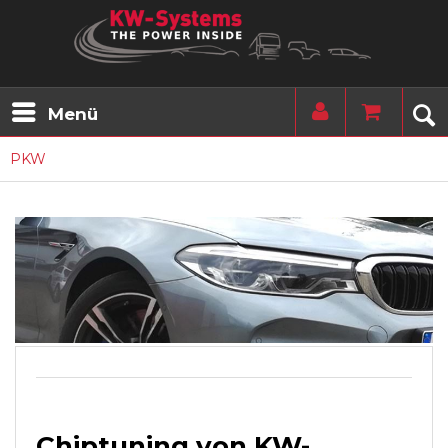
Menü
PKW
Chiptuning von KW-