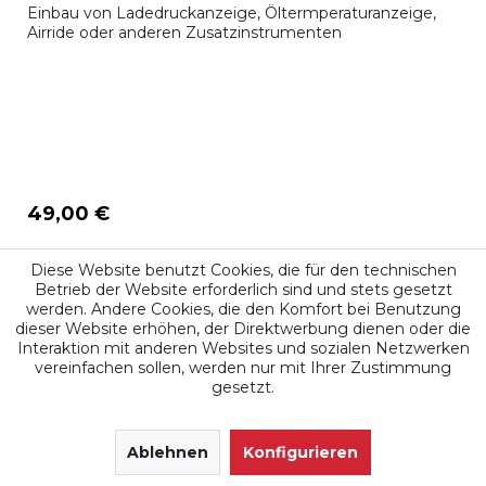
Einbau von Ladedruckanzeige, Öltermperaturanzeige,
Airride oder anderen Zusatzinstrumenten
49,00 €
Merken
Diese Website benutzt Cookies, die für den technischen
Betrieb der Website erforderlich sind und stets gesetzt
werden. Andere Cookies, die den Komfort bei Benutzung
dieser Website erhöhen, der Direktwerbung dienen oder die
Interaktion mit anderen Websites und sozialen Netzwerken
vereinfachen sollen, werden nur mit Ihrer Zustimmung
gesetzt.
SEHR GUT
(4.9 / 5)
aus
171
Ablehnen
Bewertungen bei: google.de, shopvote.de ⓘ
Konfigurieren
Informationen zur Echtheit der Bewertungen