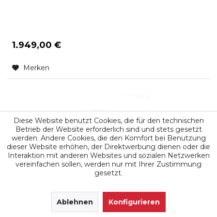
1.949,00 €
Merken
Diese Website benutzt Cookies, die für den technischen
Betrieb der Website erforderlich sind und stets gesetzt
werden. Andere Cookies, die den Komfort bei Benutzung
dieser Website erhöhen, der Direktwerbung dienen oder die
Interaktion mit anderen Websites und sozialen Netzwerken
vereinfachen sollen, werden nur mit Ihrer Zustimmung
gesetzt.
Leistungssteigerung mit Box
Chiptuning Tuningbox für Same Explorer 3 75
SEHR GUT
(4.9 / 5)
4.0L 1000.4W Tier 2, 75 PS
aus
171
Ablehnen
Bewertungen bei: google.de, shopvote.de ⓘ
Konfigurieren
Informationen zur Echtheit der Bewertungen