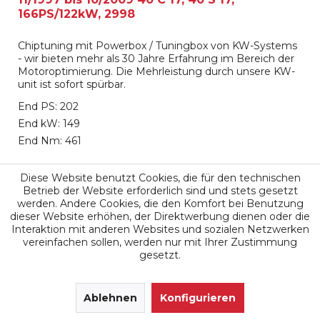
166PS/122kW, 2998
Chiptuning mit Powerbox / Tuningbox von KW-Systems
- wir bieten mehr als 30 Jahre Erfahrung im Bereich der
Motoroptimierung. Die Mehrleistung durch unsere KW-
unit ist sofort spürbar.
End PS: 202
End kW: 149
End Nm: 461
699,00 €
Diese Website benutzt Cookies, die für den technischen
Betrieb der Website erforderlich sind und stets gesetzt
werden. Andere Cookies, die den Komfort bei Benutzung
Merken
dieser Website erhöhen, der Direktwerbung dienen oder die
Interaktion mit anderen Websites und sozialen Netzwerken
vereinfachen sollen, werden nur mit Ihrer Zustimmung
gesetzt.
SEHR GUT
(4.9 / 5)
aus
171
Ablehnen
Bewertungen bei: google.de, shopvote.de ⓘ
Konfigurieren
Informationen zur Echtheit der Bewertungen