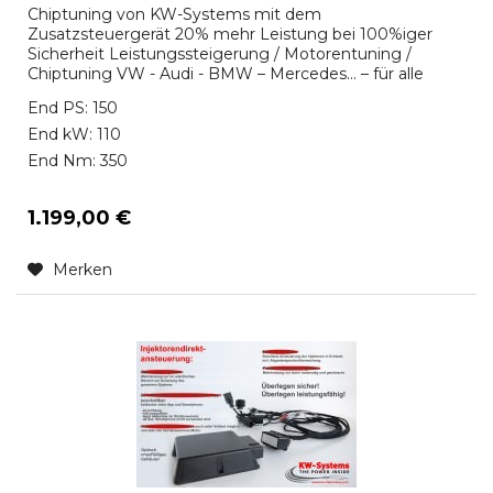
Chiptuning von KW-Systems mit dem
Zusatzsteuergerät 20% mehr Leistung bei 100%iger
Sicherheit Leistungssteigerung / Motorentuning /
Chiptuning VW - Audi - BMW – Mercedes… – für alle
Marken verfügbar Das KW-Systems Zusatzsteuergerät
End PS: 150
(KW- unit ), oft auch als Powerbox oder Tuningbox
bezeichnet, unterscheidet sich von den üblichen
End kW: 110
Angeboten durch eine integrierte aufwendige...
End Nm: 350
1.199,00 €
Merken