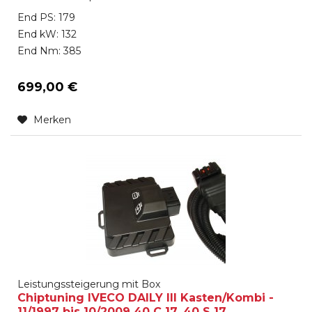
End PS: 179
End kW: 132
End Nm: 385
699,00 €
Merken
Leistungssteigerung mit Box
Chiptuning IVECO DAILY III Kasten/Kombi -
11/1997 bis 10/2009 40 C 17, 40 S 17,