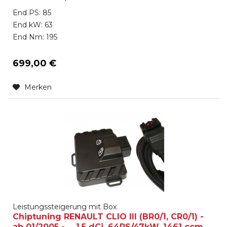
End PS: 85
End kW: 63
End Nm: 195
699,00 €
Merken
Leistungssteigerung mit Box
Chiptuning RENAULT CLIO III (BR0/1, CR0/1) -
ab 01/2005 - ... 1.5 dCi, 64PS/47kW, 1461 ccm