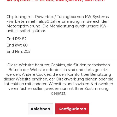
Chiptuning mit Powerbox / Tuningbox von KW-Systems
- wir bieten mehr als 30 Jahre Erfahrung im Bereich der
Motoroptimierung. Die Mehrleistung durch unsere KW-
unit ist sofort spürbar.
End PS: 82
End kW: 60
End Nm: 205
699,00 €
Diese Website benutzt Cookies, die für den technischen
Betrieb der Website erforderlich sind und stets gesetzt
werden. Andere Cookies, die den Komfort bei Benutzung
Merken
dieser Website erhöhen, der Direktwerbung dienen oder die
Interaktion mit anderen Websites und sozialen Netzwerken
vereinfachen sollen, werden nur mit Ihrer Zustimmung
gesetzt.
SEHR GUT
(4.9 / 5)
aus
171
Ablehnen
Bewertungen bei: google.de, shopvote.de ⓘ
Konfigurieren
Informationen zur Echtheit der Bewertungen