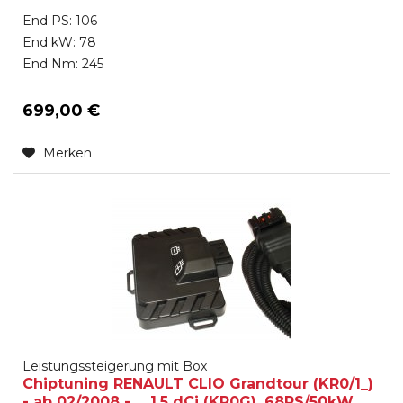
End PS: 106
End kW: 78
End Nm: 245
699,00 €
Merken
Leistungssteigerung mit Box
Chiptuning RENAULT CLIO Grandtour (KR0/1_)
- ab 02/2008 - ... 1.5 dCi (KR0G), 68PS/50kW,