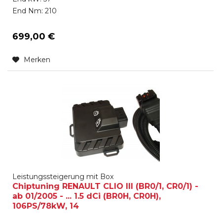
End Nm: 210
699,00 €
Merken
Leistungssteigerung mit Box
Chiptuning RENAULT CLIO III (BR0/1, CR0/1) -
ab 01/2005 - ... 1.5 dCi (BR0H, CR0H),
106PS/78kW, 14