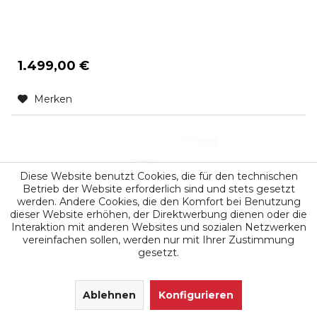
1.499,00 €
Merken
Diese Website benutzt Cookies, die für den technischen
Betrieb der Website erforderlich sind und stets gesetzt
werden. Andere Cookies, die den Komfort bei Benutzung
dieser Website erhöhen, der Direktwerbung dienen oder die
Interaktion mit anderen Websites und sozialen Netzwerken
vereinfachen sollen, werden nur mit Ihrer Zustimmung
gesetzt.
Leistungssteigerung mit Box
Chiptuning Tuningbox für Massey Ferguson
SEHR GUT
(4.9 / 5)
MF 4608 3.3L AGCO Power 33AWIC Tier 4i, 82
aus
171
Ablehnen
Bewertungen bei: google.de, shopvote.de ⓘ
Konfigurieren
Informationen zur Echtheit der Bewertungen
PS