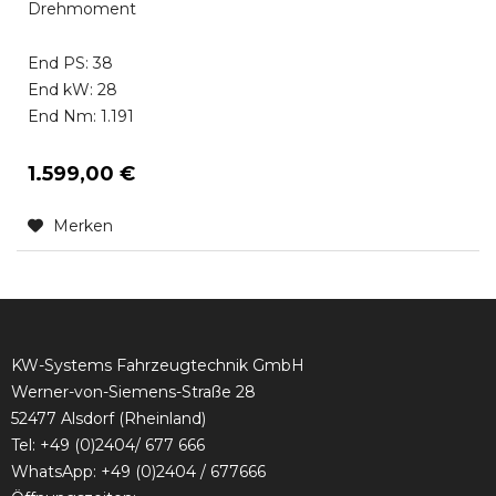
Drehmoment
End PS: 38
End kW: 28
End Nm: 1.191
1.599,00 €
Merken
KW-Systems Fahrzeugtechnik GmbH
Werner-von-Siemens-Straße 28
52477 Alsdorf (Rheinland)
Tel:
+49 (0)2404/ 677 666
WhatsApp: +49 (0)2404 / 677666