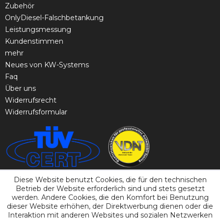
Zubehör
OnlyDiesel-Falschbetankung
Leistungsmessung
Kundenstimmen
mehr
Neues von KW-Systems
Faq
Über uns
Widerrufsrecht
Widerrufsformular
Diese Website benutzt Cookies, die für den technischen
Betrieb der Website erforderlich sind und stets gesetzt
werden. Andere Cookies, die den Komfort bei Benutzung
dieser Website erhöhen, der Direktwerbung dienen oder die
Interaktion mit anderen Websites und sozialen Netzwerken