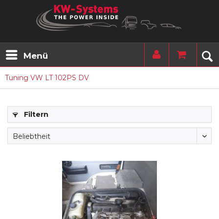
Menü
Tuning VW LT 102PS DV
Filtern