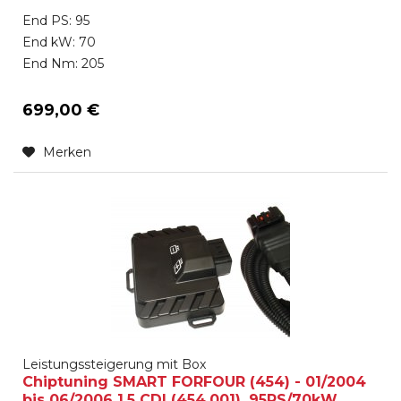
End PS: 95
End kW: 70
End Nm: 205
699,00 €
Merken
Leistungssteigerung mit Box
Chiptuning SMART FORFOUR (454) - 01/2004
bis 06/2006 1.5 CDI (454.001), 95PS/70kW,