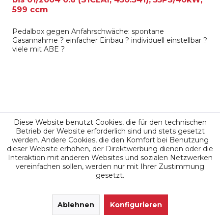
599 ccm
Pedalbox gegen Anfahrschwäche: spontane
Gasannahme ? einfacher Einbau ? individuell einstellbar ?
viele mit ABE ?
235,00 €
Diese Website benutzt Cookies, die für den technischen
Betrieb der Website erforderlich sind und stets gesetzt
werden. Andere Cookies, die den Komfort bei Benutzung
Merken
dieser Website erhöhen, der Direktwerbung dienen oder die
Interaktion mit anderen Websites und sozialen Netzwerken
vereinfachen sollen, werden nur mit Ihrer Zustimmung
gesetzt.
SEHR GUT
(4.9 / 5)
aus
171
Ablehnen
Bewertungen bei: google.de, shopvote.de ⓘ
Konfigurieren
Informationen zur Echtheit der Bewertungen