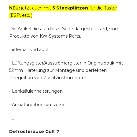
NEU:
jetzt auch mit
5 Steckplätzen
für die Taster
(ESP, etc. )
Die Artikel die auf dieser Seite dargestellt sind, sind
Produkte von KW-Systems Parts.
Lieferbar sind auch
- Lüftungsgitter/Ausströmergitter in Originaloptik mit
52mm Hlaterung zur Montage und perfekten
Integration von Zusatzinstrumenten.
- Lenksäulenhalterungen
- Armaturenbrettaufsätze
- .....
Defrosterdüse Golf 7