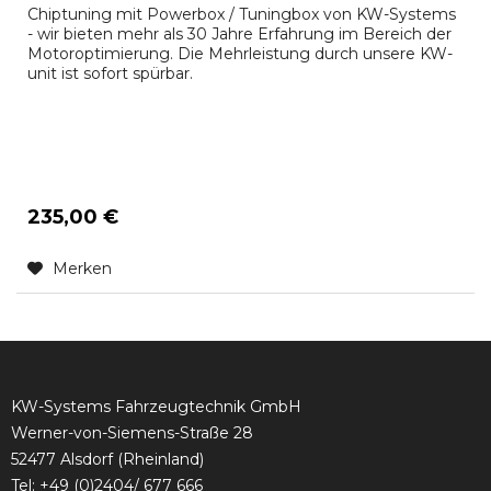
Chiptuning mit Powerbox / Tuningbox von KW-Systems
- wir bieten mehr als 30 Jahre Erfahrung im Bereich der
Motoroptimierung. Die Mehrleistung durch unsere KW-
unit ist sofort spürbar.
235,00 €
Merken
KW-Systems Fahrzeugtechnik GmbH
Werner-von-Siemens-Straße 28
52477 Alsdorf (Rheinland)
Tel:
+49 (0)2404/ 677 666