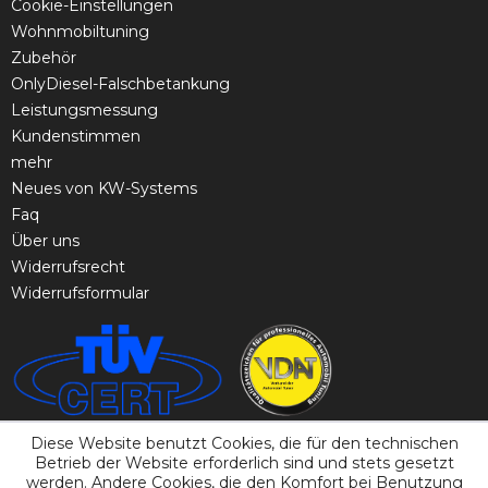
Cookie-Einstellungen
Wohnmobiltuning
Zubehör
OnlyDiesel-Falschbetankung
Leistungsmessung
Kundenstimmen
mehr
Neues von KW-Systems
Faq
Über uns
Widerrufsrecht
Widerrufsformular
Diese Website benutzt Cookies, die für den technischen
Betrieb der Website erforderlich sind und stets gesetzt
werden. Andere Cookies, die den Komfort bei Benutzung