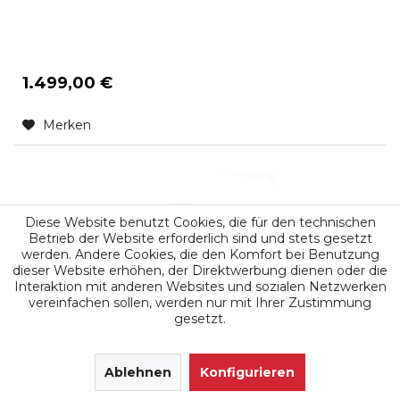
1.499,00 €
Merken
Diese Website benutzt Cookies, die für den technischen
Betrieb der Website erforderlich sind und stets gesetzt
werden. Andere Cookies, die den Komfort bei Benutzung
dieser Website erhöhen, der Direktwerbung dienen oder die
Interaktion mit anderen Websites und sozialen Netzwerken
vereinfachen sollen, werden nur mit Ihrer Zustimmung
gesetzt.
Leistungssteigerung mit Box
Chiptuning Tuningbox für Claas Arion 430
SEHR GUT
(4.9 / 5)
4.5L DPS 4045, 116 PS
aus
171
Ablehnen
Bewertungen bei: google.de, shopvote.de ⓘ
Konfigurieren
Informationen zur Echtheit der Bewertungen