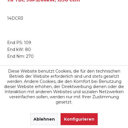
14DCR3
End PS: 109
End kW: 80
End Nm: 270
749,00 €
Diese Website benutzt Cookies, die für den technischen
Betrieb der Website erforderlich sind und stets gesetzt
werden. Andere Cookies, die den Komfort bei Benutzung
Merken
dieser Website erhöhen, der Direktwerbung dienen oder die
Interaktion mit anderen Websites und sozialen Netzwerken
vereinfachen sollen, werden nur mit Ihrer Zustimmung
gesetzt.
SEHR GUT
(4.9 / 5)
aus
171
Ablehnen
Bewertungen bei: google.de, shopvote.de ⓘ
Konfigurieren
Informationen zur Echtheit der Bewertungen