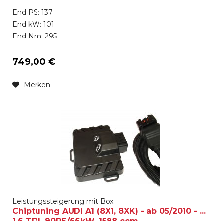
End PS: 137
End kW: 101
End Nm: 295
749,00 €
Merken
Leistungssteigerung mit Box
Chiptuning AUDI A1 (8X1, 8XK) - ab 05/2010 - ...
1.6 TDI, 90PS/66kW, 1598 ccm