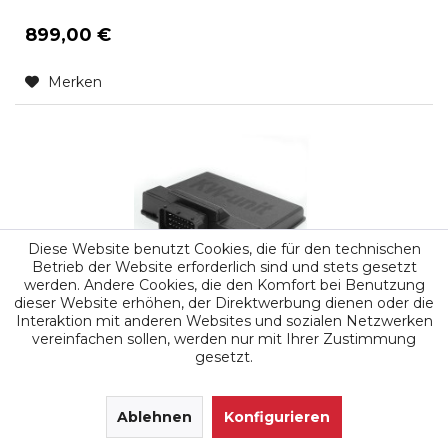
899,00 €
Merken
Diese Website benutzt Cookies, die für den technischen
Betrieb der Website erforderlich sind und stets gesetzt
werden. Andere Cookies, die den Komfort bei Benutzung
dieser Website erhöhen, der Direktwerbung dienen oder die
Mehr Leistung für das Boot
Interaktion mit anderen Websites und sozialen Netzwerken
Chiptuning Tuningbox für VOLVO Penta D8-
vereinfachen sollen, werden nur mit Ihrer Zustimmung
gesetzt.
470 Tier 4f
SEHR GUT
(4.9 / 5)
aus
171
Ablehnen
Bewertungen bei: google.de, shopvote.de ⓘ
Konfigurieren
KW-unit 2
Informationen zur Echtheit der Bewertungen