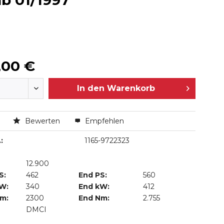
ab 01/1997
,00 €
In den
Warenkorb
n
Bewerten
Empfehlen
:
1165-9722323
12.900
S:
462
End PS:
560
kW:
340
End kW:
412
Nm:
2300
End Nm:
2.755
DMCI