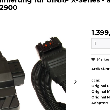
mierung für GINAF X-Series - 
12900
1.399
Merke
Artikel-Nr.
ccm:
Original P
Original 
Original 
Adapter: