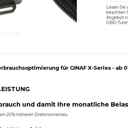
Lesen Sie
beachten S
Angebot na
OBD-Tuning
brauchsoptimierung für GINAF X-Series - ab 01
LEISTUNG
brauch und damit Ihre monatliche Bela
es um 20% höheren Drehmomentes.