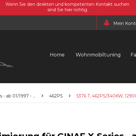
Wenn Sie den direkten und kompetenten Kontakt suchen
sind Sie hier richtig
Mein Kont
Home
Wohnmobiltuning
F
s - ab 01/1997 - ...
462PS
5376 T, 462PS/340KW, 129