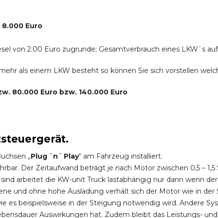
. 8.000 Euro
r Diesel von 2.00 Euro zugrunde; Gesamtverbrauch eines LKW`s au
s mehr als einem LKW besteht so können Sie sich vorstellen we
bzw. 80.000 Euro bzw. 140.000 Euro
zsteuergerät.
Buchsen „
Plug `n´ Play
“ am Fahrzeug installiert.
hrbar. Der Zeitaufwand beträgt je nach Motor zwischen 0,5 – 1
ind arbeitet die KW-unit Truck lastabhängig nur dann wenn der
ene und ohne hohe Ausladung verhält sich der Motor wie in der 
 es beispielsweise in der Steigung notwendig wird. Andere Sy
ebensdauer Auswirkungen hat. Zudem bleibt das Leistungs- und