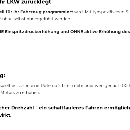
Ihr LKW zurücklegt
ell für Ihr Fahrzeug programmiert
wird. Mit typspezifischen S
 Einbau selbst durchgeführt werden.
E Einspritzdruckerhöhung und
OHNE
aktive Erhöhung de
g:
spielt es schon eine Rolle ob 2 Liter mehr oder weniger auf 10
 Motors zu erhöhen.
er Drehzahl - ein schaltfauleres Fahren ermöglich
irkt.