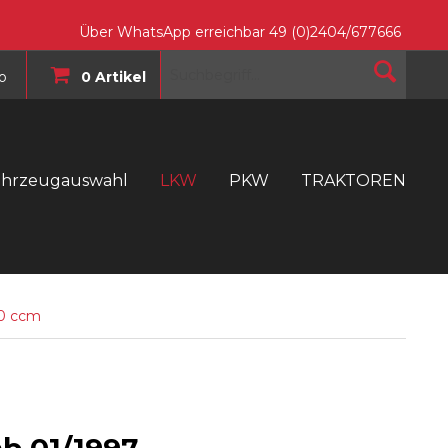
Über WhatsApp erreichbar 49 (0)2404/677666
o
0 Artikel
ahrzeugauswahl
LKW
PKW
TRAKTOREN
T
00 ccm