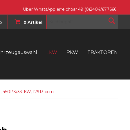
Über WhatsApp erreichbar 49 (0)2404/677666
o
0 Artikel
ahrzeugauswahl
LKW
PKW
TRAKTOREN
T
r, 450PS/331KW, 12913 ccm