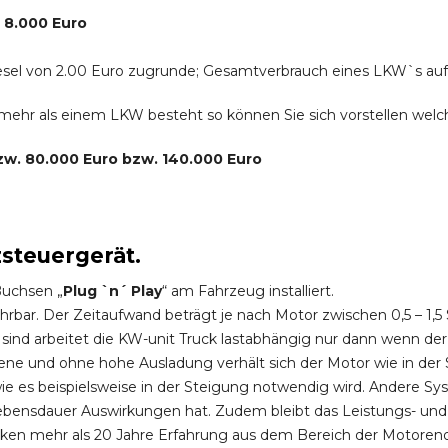
. 8.000 Euro
r Diesel von 2.00 Euro zugrunde; Gesamtverbrauch eines LKW`s au
s mehr als einem LKW besteht so können Sie sich vorstellen we
bzw. 80.000 Euro bzw. 140.000 Euro
zsteuergerät.
Buchsen „
Plug `n´ Play
“ am Fahrzeug installiert.
hrbar. Der Zeitaufwand beträgt je nach Motor zwischen 0,5 – 1
ind arbeitet die KW-unit Truck lastabhängig nur dann wenn der
ene und ohne hohe Ausladung verhält sich der Motor wie in der 
 es beispielsweise in der Steigung notwendig wird. Andere Sy
ebensdauer Auswirkungen hat. Zudem bleibt das Leistungs- und
ken mehr als 20 Jahre Erfahrung aus dem Bereich der Motoren