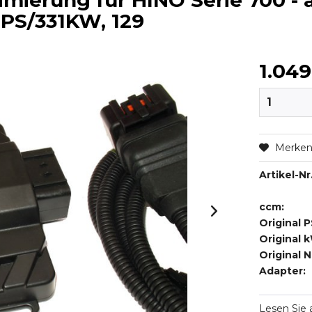
mierung für HINO Serie 700 - 
50PS/331KW, 129
1.049
Merke
Artikel-Nr.
ccm:
Original P
Original 
Original 
Adapter:
Lesen Sie