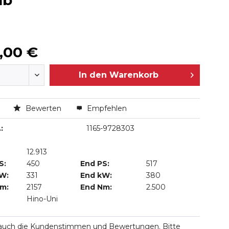
ab
,00 €
In den
Warenkorb
n
Bewerten
Empfehlen
:
1165-9728303
12.913
S:
450
End PS:
517
kW:
331
End kW:
380
Nm:
2157
End Nm:
2.500
Hino-Uni
 auch die Kundenstimmen und Bewertungen. Bitte