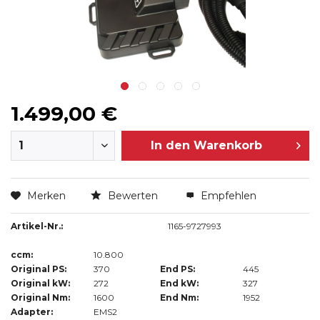
1.499,00 €
In den
Warenkorb
Merken
Bewerten
Empfehlen
Artikel-Nr.:
1165-9727993
ccm:
10.800
Original PS:
370
End PS:
445
Original kW:
272
End kW:
327
Original Nm:
1600
End Nm:
1952
Adapter:
EMS2