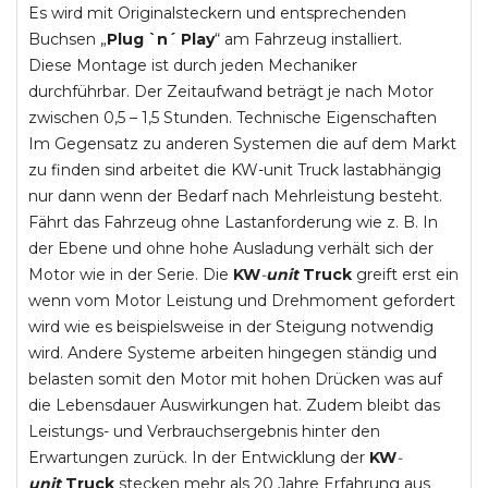
Es wird mit Originalsteckern und entsprechenden
Buchsen „
Plug `n´ Play
“ am Fahrzeug installiert.
Diese Montage ist durch jeden Mechaniker
durchführbar. Der Zeitaufwand beträgt je nach Motor
zwischen 0,5 – 1,5 Stunden. Technische Eigenschaften
Im Gegensatz zu anderen Systemen die auf dem Markt
zu finden sind arbeitet die KW-unit Truck lastabhängig
nur dann wenn der Bedarf nach Mehrleistung besteht.
Fährt das Fahrzeug ohne Lastanforderung wie z. B. In
der Ebene und ohne hohe Ausladung verhält sich der
Motor wie in der Serie. Die
KW
-
unit
Truck
greift erst ein
wenn vom Motor Leistung und Drehmoment gefordert
wird wie es beispielsweise in der Steigung notwendig
wird. Andere Systeme arbeiten hingegen ständig und
belasten somit den Motor mit hohen Drücken was auf
die Lebensdauer Auswirkungen hat. Zudem bleibt das
Leistungs- und Verbrauchsergebnis hinter den
Erwartungen zurück. In der Entwicklung der
KW
-
unit
Truck
stecken mehr als 20 Jahre Erfahrung aus