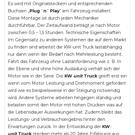
Es wird mit Originalsteckern und entsprechenden
Buchsen „
Plug `n´ Play
“ am Fahrzeug installiert.
Diese Montage ist durch jeden Mechaniker
durchführbar. Der Zeitaufwand beträgt je nach Motor
zwischen 0,5 – 1,5 Stunden. Technische Eigenschaften
Im Gegensatz zu anderen Systemen die auf dem Markt
zu finden sind arbeitet die KW-unit Truck lastabhängig
nur dann wenn der Bedarf nach Mehrleistung besteht.
Fährt das Fahrzeug ohne Lastanforderung wie z. B. In
der Ebene und ohne hohe Ausladung verhält sich der
Motor wie in der Serie. Die
KW
-
unit
Truck
greift erst ein
wenn vom Motor Leistung und Drehmoment gefordert
wird wie es beispielsweise in der Steigung notwendig
wird. Andere Systeme arbeiten hingegen ständig und
belasten somit den Motor mit hohen Drücken was auf
die Lebensdauer Auswirkungen hat. Zudem bleibt das
Leistungs- und Verbrauchsergebnis hinter den
Erwartungen zurück. In der Entwicklung der
KW
-
unit
Truck
stecken mehr als 20 Jahre Erfahrung aus