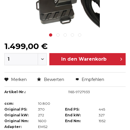
1.499,00 €
In den
Warenkorb
Merken
Bewerten
Empfehlen
Artikel-Nr.:
1165-9727933
ccm:
10.800
Original PS:
370
End PS:
445
Original kW:
272
End kW:
327
Original Nm:
1600
End Nm:
1952
Adapter:
EMS2