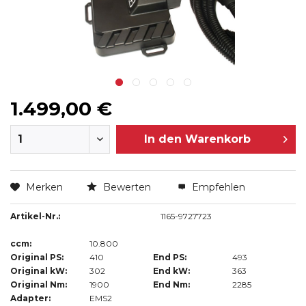
1.499,00 €
In den
Warenkorb
Merken
Bewerten
Empfehlen
Artikel-Nr.:
1165-9727723
ccm:
10.800
Original PS:
410
End PS:
493
Original kW:
302
End kW:
363
Original Nm:
1900
End Nm:
2285
Adapter:
EMS2