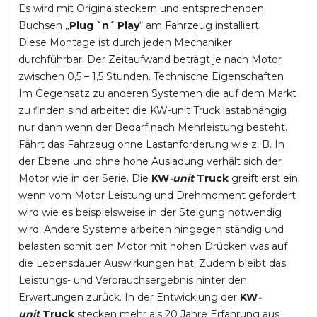
Es wird mit Originalsteckern und entsprechenden
Buchsen „
Plug `n´ Play
“ am Fahrzeug installiert.
Diese Montage ist durch jeden Mechaniker
durchführbar. Der Zeitaufwand beträgt je nach Motor
zwischen 0,5 – 1,5 Stunden. Technische Eigenschaften
Im Gegensatz zu anderen Systemen die auf dem Markt
zu finden sind arbeitet die KW-unit Truck lastabhängig
nur dann wenn der Bedarf nach Mehrleistung besteht.
Fährt das Fahrzeug ohne Lastanforderung wie z. B. In
der Ebene und ohne hohe Ausladung verhält sich der
Motor wie in der Serie. Die
KW
-
unit
Truck
greift erst ein
wenn vom Motor Leistung und Drehmoment gefordert
wird wie es beispielsweise in der Steigung notwendig
wird. Andere Systeme arbeiten hingegen ständig und
belasten somit den Motor mit hohen Drücken was auf
die Lebensdauer Auswirkungen hat. Zudem bleibt das
Leistungs- und Verbrauchsergebnis hinter den
Erwartungen zurück. In der Entwicklung der
KW
-
unit
Truck
stecken mehr als 20 Jahre Erfahrung aus