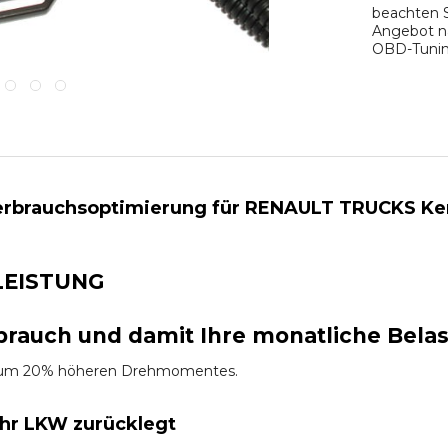
beachten S
Angebot na
OBD-Tuning
rbrauchsoptimierung für RENAULT TRUCKS Kerax 
LEISTUNG
brauch und damit Ihre monatliche Bela
es um 20% höheren Drehmomentes.
Ihr LKW zurücklegt