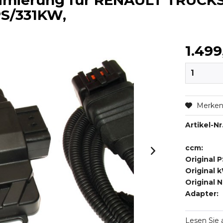
imierung für RENAULT TRUCKS
0PS/331KW,
1.499
Merke
Artikel-Nr.
ccm:
Original P
Original 
Original 
Adapter:
Lesen Sie