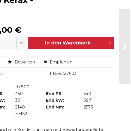
 Kerax -
,00 €
In den
Warenkorb
n
Bewerten
Empfehlen
:
1165-9727603
10.800
S:
450
End PS:
540
kW:
331
End kW:
397
Nm:
2140
End Nm:
2573
EMS2
 auch die Kundenstimmen und Bewertungen. Bitte