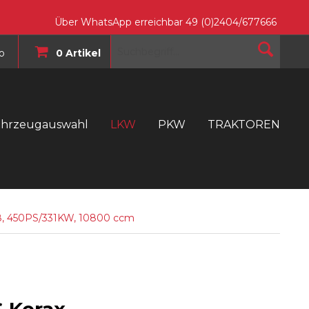
Über WhatsApp erreichbar 49 (0)2404/677666
o
0 Artikel
ahrzeugauswahl
LKW
PKW
TRAKTOREN
T
8, 450PS/331KW, 10800 ccm