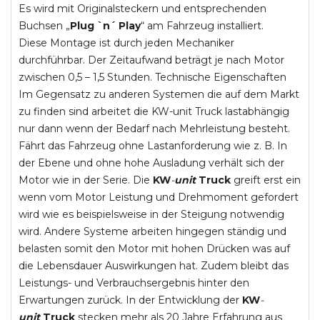
Es wird mit Originalsteckern und entsprechenden
Buchsen „
Plug `n´ Play
“ am Fahrzeug installiert.
Diese Montage ist durch jeden Mechaniker
durchführbar. Der Zeitaufwand beträgt je nach Motor
zwischen 0,5 – 1,5 Stunden. Technische Eigenschaften
Im Gegensatz zu anderen Systemen die auf dem Markt
zu finden sind arbeitet die KW-unit Truck lastabhängig
nur dann wenn der Bedarf nach Mehrleistung besteht.
Fährt das Fahrzeug ohne Lastanforderung wie z. B. In
der Ebene und ohne hohe Ausladung verhält sich der
Motor wie in der Serie. Die
KW
-
unit
Truck
greift erst ein
wenn vom Motor Leistung und Drehmoment gefordert
wird wie es beispielsweise in der Steigung notwendig
wird. Andere Systeme arbeiten hingegen ständig und
belasten somit den Motor mit hohen Drücken was auf
die Lebensdauer Auswirkungen hat. Zudem bleibt das
Leistungs- und Verbrauchsergebnis hinter den
Erwartungen zurück. In der Entwicklung der
KW
-
unit
Truck
stecken mehr als 20 Jahre Erfahrung aus