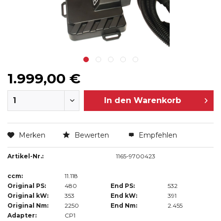
1.999,00 €
In den
Warenkorb
Merken
Bewerten
Empfehlen
Artikel-Nr.:
1165-9700423
ccm:
11.118
Original PS:
480
End PS:
532
Original kW:
353
End kW:
391
Original Nm:
2250
End Nm:
2.455
Adapter:
CP1