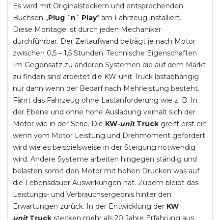
Es wird mit Originalsteckern und entsprechenden
Buchsen „
Plug `n´ Play
“ am Fahrzeug installiert.
Diese Montage ist durch jeden Mechaniker
durchführbar. Der Zeitaufwand beträgt je nach Motor
zwischen 0,5 – 1,5 Stunden. Technische Eigenschaften
Im Gegensatz zu anderen Systemen die auf dem Markt
zu finden sind arbeitet die KW-unit Truck lastabhängig
nur dann wenn der Bedarf nach Mehrleistung besteht.
Fährt das Fahrzeug ohne Lastanforderung wie z. B. In
der Ebene und ohne hohe Ausladung verhält sich der
Motor wie in der Serie. Die
KW
-
unit
Truck
greift erst ein
wenn vom Motor Leistung und Drehmoment gefordert
wird wie es beispielsweise in der Steigung notwendig
wird. Andere Systeme arbeiten hingegen ständig und
belasten somit den Motor mit hohen Drücken was auf
die Lebensdauer Auswirkungen hat. Zudem bleibt das
Leistungs- und Verbrauchsergebnis hinter den
Erwartungen zurück. In der Entwicklung der
KW
-
unit
Truck
stecken mehr als 20 Jahre Erfahrung aus