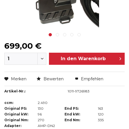
699,00 €
In den
Warenkorb
Merken
Bewerten
Empfehlen
Artikel-Nr.:
1011-9726983
ccm:
2.490
Original PS:
130
End PS:
163
Original kW:
96
End kW:
120
Original Nm:
270
End Nm:
335
Adapter:
AMP-DN2