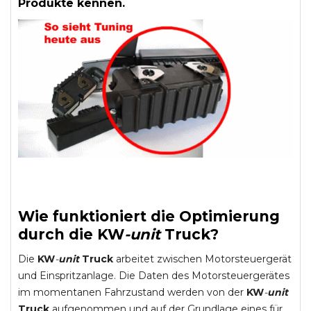
Produkte kennen.
Wie funktioniert die Optimierung
durch die
KW
-
unit
Truck
?
Die
KW
-
unit
Truck
arbeitet zwischen Motorsteuergerät
und Einspritzanlage. Die Daten des Motorsteuergerätes
im momentanen Fahrzustand werden von der
KW
-
unit
Truck
aufgenommen und auf der Grundlage eines für