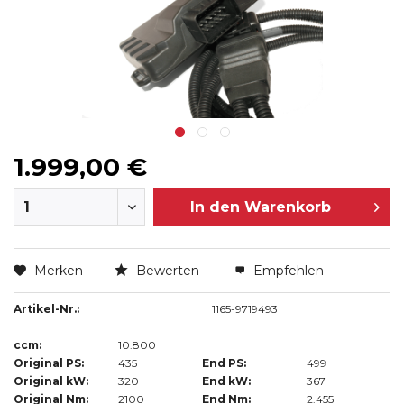
1.999,00 €
In den
Warenkorb
Merken
Bewerten
Empfehlen
Artikel-Nr.:
1165-9719493
ccm:
10.800
Original PS:
435
End PS:
499
Original kW:
320
End kW:
367
Original Nm:
2100
End Nm:
2.455