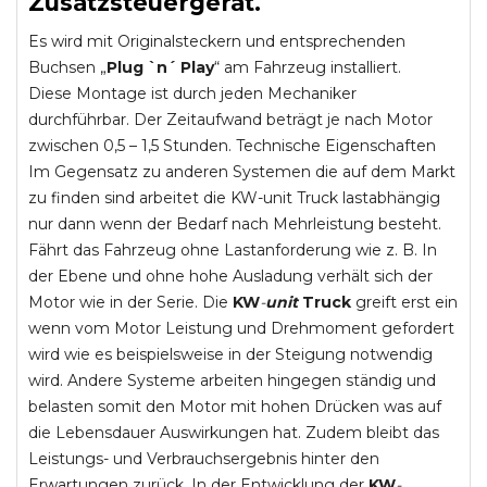
Zusatzsteuergerät.
Es wird mit Originalsteckern und entsprechenden
Buchsen „
Plug `n´ Play
“ am Fahrzeug installiert.
Diese Montage ist durch jeden Mechaniker
durchführbar. Der Zeitaufwand beträgt je nach Motor
zwischen 0,5 – 1,5 Stunden. Technische Eigenschaften
Im Gegensatz zu anderen Systemen die auf dem Markt
zu finden sind arbeitet die KW-unit Truck lastabhängig
nur dann wenn der Bedarf nach Mehrleistung besteht.
Fährt das Fahrzeug ohne Lastanforderung wie z. B. In
der Ebene und ohne hohe Ausladung verhält sich der
Motor wie in der Serie. Die
KW
-
unit
Truck
greift erst ein
wenn vom Motor Leistung und Drehmoment gefordert
wird wie es beispielsweise in der Steigung notwendig
wird. Andere Systeme arbeiten hingegen ständig und
belasten somit den Motor mit hohen Drücken was auf
die Lebensdauer Auswirkungen hat. Zudem bleibt das
Leistungs- und Verbrauchsergebnis hinter den
Erwartungen zurück. In der Entwicklung der
KW
-