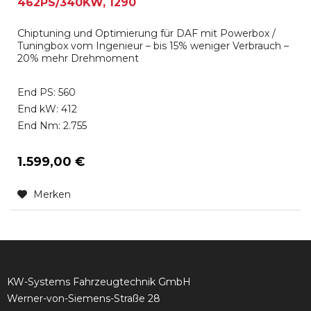
462PS/340KW, 1290
Chiptuning und Optimierung für DAF mit Powerbox /
Tuningbox vom Ingenieur – bis 15% weniger Verbrauch –
20% mehr Drehmoment
End PS: 560
End kW: 412
End Nm: 2.755
1.599,00 €
Merken
KW-Systems Fahrzeugtechnik GmbH
Werner-von-Siemens-Straße 28