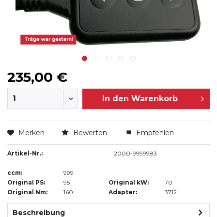
235,00 €
In den
Warenkorb
Merken
Bewerten
Empfehlen
Artikel-Nr.:
2000-9999983
ccm:
999
Original PS:
95
Original kW:
70
Original Nm:
160
Adapter:
3712
Beschreibung