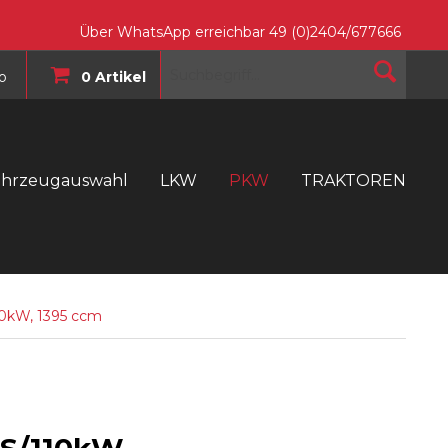
Über WhatsApp erreichbar 49 (0)2404/677666
o
0 Artikel
ahrzeugauswahl
LKW
PKW
TRAKTOREN
T
110kW, 1395 ccm