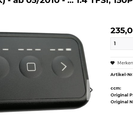
 - ab 05/2010 - ... 1.4 TFSI, 15
235,
Merke
Artikel-Nr.
ccm:
Original P
Original 