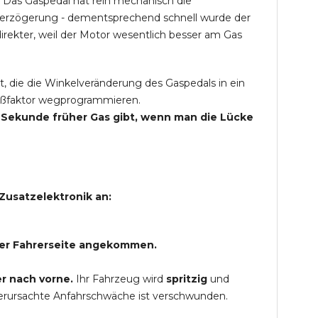
 Das Gaspedal hat rein mechanisch die
Verzögerung - dementsprechend schnell wurde der
rekter, weil der Motor wesentlich besser am Gas
t, die die Winkelveränderung des Gaspedals in ein
Spaßfaktor wegprogrammieren.
ne Sekunde früher Gas gibt, wenn man die Lücke
Zusatzelektronik an:
 der Fahrerseite angekommen.
r nach vorne.
Ihr Fahrzeug wird
spritzig
und
verursachte Anfahrschwäche ist verschwunden.