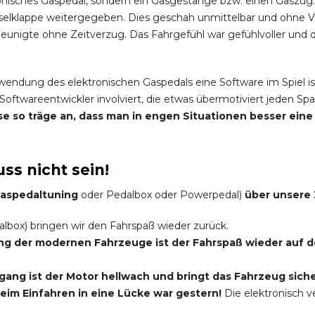
onisches Gaspedal, sondern ein Gasgestänge bzw. einen Gaszug.
elklappe weitergegeben. Dies geschah unmittelbar und ohne 
nigte ohne Zeitverzug. Das Fahrgefühl war gefühlvoller und di
rwendung des elektronischen Gaspedals eine Software im Spiel is
Softwareentwickler involviert, die etwas übermotiviert jeden 
eise so träge an, dass man in engen Situationen besser ei
ss nicht sein!
 Gaspedaltuning
oder Pedalbox oder Powerpedal)
über unsere 
lbox) bringen wir den Fahrspaß wieder zurück.
ung der modernen Fahrzeuge ist der Fahrspaß wieder auf
ang ist der Motor hellwach und bringt das Fahrzeug siche
im Einfahren in eine Lücke war gestern!
Die elektronisch 