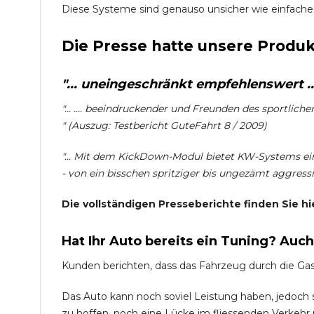
Diese Systeme sind genauso unsicher wie einfache
Die Presse hatte unsere Produk
"... uneingeschränkt empfehlenswert ...
"... .... beeindruckender und Freunden des sportlich
" (Auszug: Testbericht GuteFahrt 8 / 2009)
"... Mit dem KickDown-Modul bietet KW-Systems ein
- von ein bisschen spritziger bis ungezämt aggressiv
Die vollständigen Presseberichte finden Sie hi
Hat Ihr Auto bereits ein Tuning? Auc
Kunden berichten, dass das Fahrzeug durch die Ga
Das Auto kann noch soviel Leistung haben, jedoch si
zu hoffen, noch eine Lücke im fliessenden Verkehr