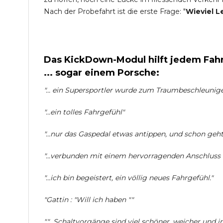
Nach der Probefahrt ist die erste Frage: "
Wieviel L
Das KickDown-Modul hilft jedem Fahr
... sogar einem Porsche:
"... ein Supersportler wurde zum Traumbeschleuniger 
"...ein tolles Fahrgefühl"
"...nur das Gaspedal etwas antippen, und schon geht 
"...verbunden mit einem hervorragenden Anschlus
"...ich bin begeistert, ein völlig neues Fahrgefühl."
"Gattin : "Will ich haben ""
""...Schaltvorgänge sind viel schöner, weicher und i