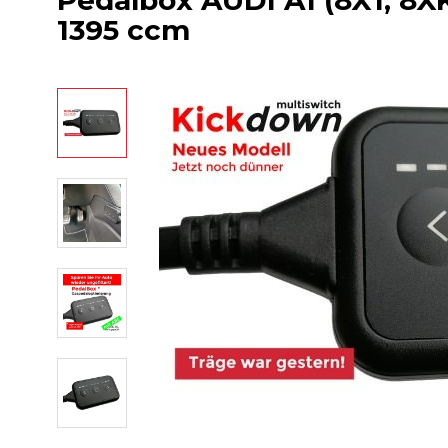
Pedalbox AUDI A1 (8X1, 8XK)
1395 ccm