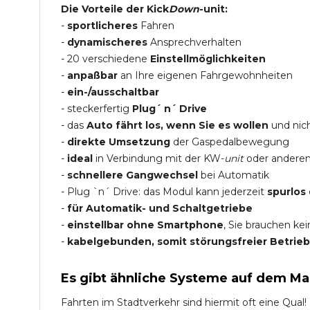
Die Vorteile der Kick
Down
-unit:
-
sportlicheres
Fahren
-
dynamischeres
Ansprechverhalten
- 20 verschiedene
Einstellmöglichkeiten
-
anpaßbar
an Ihre eigenen Fahrgewohnheiten
-
ein-/ausschaltbar
- steckerfertig
Plug´ n´ Drive
- das
Auto fährt los, wenn Sie es wollen
und nich
-
direkte Umsetzung
der Gaspedalbewegung
-
ideal
in Verbindung mit der KW-
unit
oder andere
-
schnellere Gangwechsel
bei Automatik
- Plug `n´ Drive: das Modul kann jederzeit
spurlos
-
für Automatik- und Schaltgetriebe
-
einstellbar ohne Smartphone
, Sie brauchen ke
-
kabelgebunden, somit störungsfreier Betrieb
Es gibt ähnliche Systeme auf dem Ma
Fahrten im Stadtverkehr sind hiermit oft eine Qual