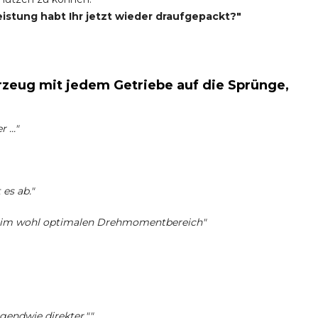
eistung habt Ihr jetzt wieder draufgepackt?"
zeug mit jedem Getriebe auf die Sprünge,
..."
es ab."
s im wohl optimalen Drehmomentbereich"
rgendwie direkter.""