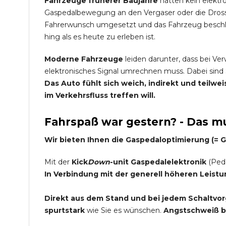
Fahrzeuge früherer Baujahre
hatten kein elektr
Gaspedalbewegung an den Vergaser oder die Dross
Fahrerwunsch umgesetzt und das Fahrzeug beschleu
hing als es heute zu erleben ist.
Moderne Fahrzeuge
leiden darunter, dass bei Ve
elektronisches Signal umrechnen muss. Dabei sind 
Das Auto fühlt sich weich, indirekt und teilw
im Verkehrsfluss treffen will.
Fahrspaß war gestern? - Das mu
Wir bieten Ihnen die Gaspedaloptimierung (=
Mit der
Kick
Down
-unit Gaspedalelektronik
(Peda
In Verbindung mit der generell höheren Leist
Direkt aus dem Stand und bei jedem Schaltvorg
spurtstark
wie Sie es wünschen.
Angstschweiß be