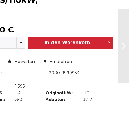
0PS/110kW,
00 €
In den
Warenkorb
n
Bewerten
Empfehlen
:
2000-9999933
1.395
S:
150
Original kW:
110
Nm:
250
Adapter:
3712