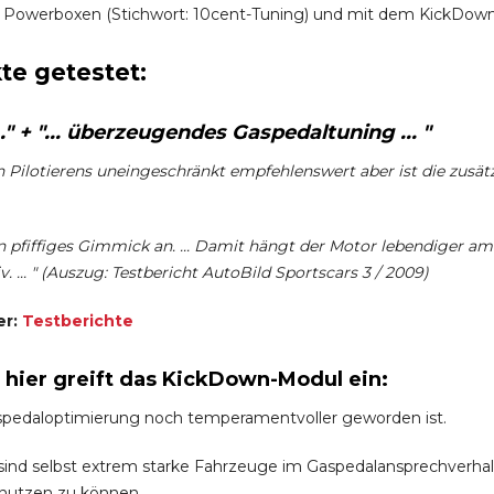
 Powerboxen (Stichwort: 10cent-Tuning) und mit dem KickDown-
te getestet:
" + "... überzeugendes Gaspedaltuning ... "
en Pilotierens uneingeschränkt empfehlenswert aber ist die zusät
 pfiffiges Gimmick an. ... Damit hängt der Motor lebendiger am
. ... " (Auszug: Testbericht AutoBild Sportscars 3 / 2009)
er:
Testberichte
h hier greift das KickDown-Modul ein:
spedaloptimierung noch temperamentvoller geworden ist.
nd selbst extrem starke Fahrzeuge im Gaspedalansprechverhalten 
 nutzen zu können.