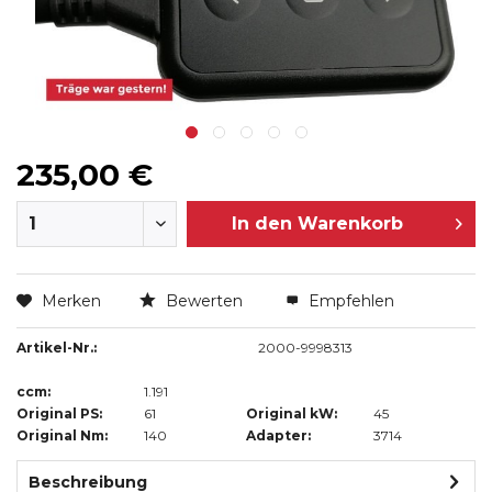
235,00 €
In den
Warenkorb
Merken
Bewerten
Empfehlen
Artikel-Nr.:
2000-9998313
ccm:
1.191
Original PS:
61
Original kW:
45
Original Nm:
140
Adapter:
3714
Beschreibung