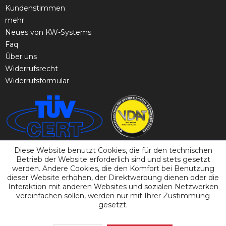
Kundenstimmen
mehr
Neues von KW-Systems
Faq
Über uns
Widerrufsrecht
Widerrufsformular
Diese Website benutzt Cookies, die für den technischen
Betrieb der Website erforderlich sind und stets gesetzt
werden. Andere Cookies, die den Komfort bei Benutzung
dieser Website erhöhen, der Direktwerbung dienen oder die
Interaktion mit anderen Websites und sozialen Netzwerken
vereinfachen sollen, werden nur mit Ihrer Zustimmung
gesetzt.