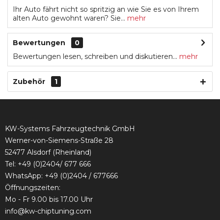
Ihr Auto fährt nicht so spritzig an wie Sie es von Ihrem
alten Auto gewohnt waren? Sie...
mehr
Bewertungen
0
Bewertungen lesen, schreiben und diskutieren...
mehr
Zubehör
1
KW-Systems Fahrzeugtechnik GmbH
Werner-von-Siemens-Straße 28
52477 Alsdorf (Rheinland)
Tel:
+49 (0)2404/ 677 666
WhatsApp: +49 (0)2404 / 677666
Öffnungszeiten:
Mo - Fr 9.00 bis 17.00 Uhr
info@kw-chiptuning.com