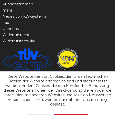
Kundenstimmen
mehr
Neues von KW-Systems
Faq
Über uns
Widerrufsrecht
Widerrufsformular
Diese Website benutzt Cookies, die für den technischen
Betrieb der Website erforderlich sind und stets gesetzt
werden. Andere Cookies, die den Komfort bei Benutzung
dieser Website erhöhen, der Direktwerbung dienen oder die
Interaktion mit anderen Websites und sozialen Netzwerken
vereinfachen sollen, werden nur mit Ihrer Zustimmung
gesetzt.