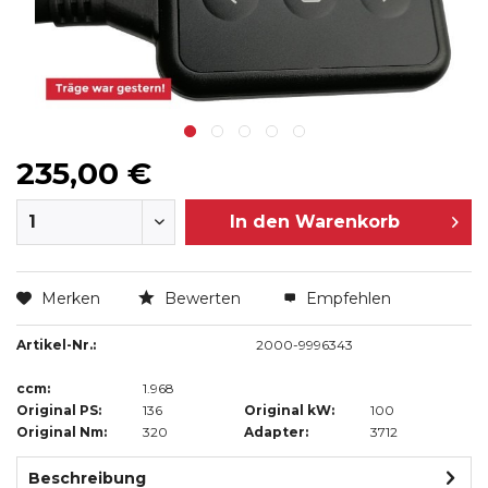
235,00 €
In den
Warenkorb
Merken
Bewerten
Empfehlen
Artikel-Nr.:
2000-9996343
ccm:
1.968
Original PS:
136
Original kW:
100
Original Nm:
320
Adapter:
3712
Beschreibung