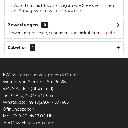
Ihr Auto fährt nicht so spritzig an wie Sie es von Ihrem
alten Auto gewohnt waren? Sie...
mehr
Bewertungen
0
Bewertungen lesen, schreiben und diskutieren...
mehr
Zubehör
1
KW-Systems Fahrzeugtechnik GmbH
Werner-von-Siemens-Straße 28
52477 Alsdorf (Rheinland)
Tel:
+49 (0)2404/ 677 666
WhatsApp: +49 (0)2404 / 677666
Öffnungszeiten:
Mo - Fr 9.00 bis 17.00 Uhr
info@kw-chiptuning.com