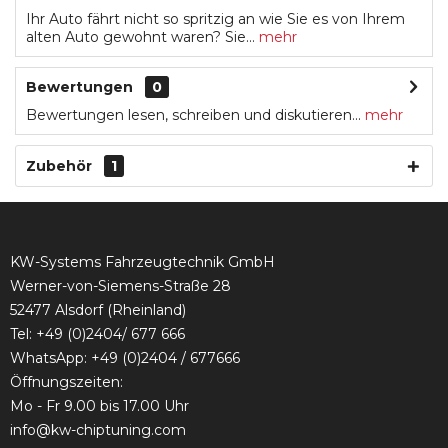
Ihr Auto fährt nicht so spritzig an wie Sie es von Ihrem
alten Auto gewohnt waren? Sie...
mehr
Bewertungen
0
Bewertungen lesen, schreiben und diskutieren...
mehr
Zubehör
1
KW-Systems Fahrzeugtechnik GmbH
Werner-von-Siemens-Straße 28
52477 Alsdorf (Rheinland)
Tel:
+49 (0)2404/ 677 666
WhatsApp: +49 (0)2404 / 677666
Öffnungszeiten:
Mo - Fr 9.00 bis 17.00 Uhr
info@kw-chiptuning.com