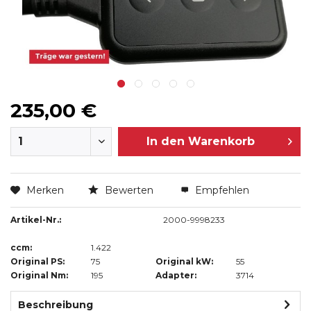
235,00 €
In den
Warenkorb
Merken
Bewerten
Empfehlen
Artikel-Nr.:
2000-9998233
ccm:
1.422
Original PS:
75
Original kW:
55
Original Nm:
195
Adapter:
3714
Beschreibung