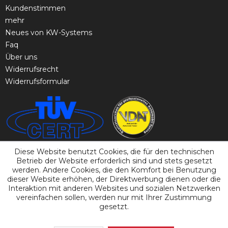
Kundenstimmen
mehr
Neues von KW-Systems
Faq
Über uns
Widerrufsrecht
Widerrufsformular
Diese Website benutzt Cookies, die für den technischen
Betrieb der Website erforderlich sind und stets gesetzt
werden. Andere Cookies, die den Komfort bei Benutzung
dieser Website erhöhen, der Direktwerbung dienen oder die
Interaktion mit anderen Websites und sozialen Netzwerken
vereinfachen sollen, werden nur mit Ihrer Zustimmung
gesetzt.