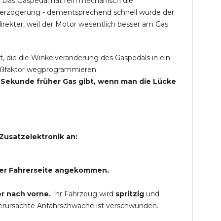
 Das Gaspedal hat rein mechanisch die
Verzögerung - dementsprechend schnell wurde der
rekter, weil der Motor wesentlich besser am Gas
t, die die Winkelveränderung des Gaspedals in ein
Spaßfaktor wegprogrammieren.
ne Sekunde früher Gas gibt, wenn man die Lücke
Zusatzelektronik an:
 der Fahrerseite angekommen.
r nach vorne.
Ihr Fahrzeug wird
spritzig
und
verursachte Anfahrschwäche ist verschwunden.