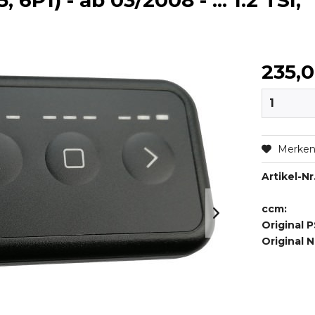
6P1) - ab 03/2008 - ... 1.2 TSI,
235,
Merke
Artikel-Nr.
ccm:
Original P
Original 