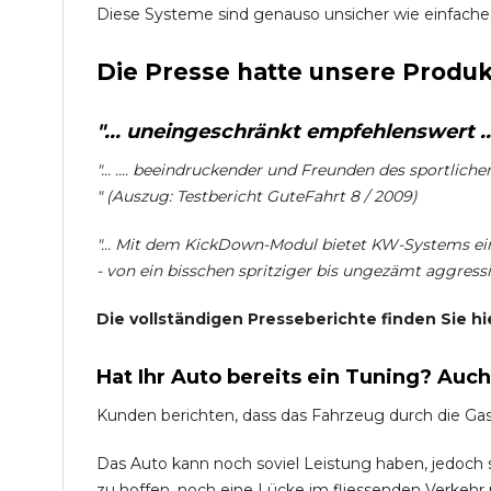
Diese Systeme sind genauso unsicher wie einfache
Die Presse hatte unsere Produk
"... uneingeschränkt empfehlenswert ...
"... .... beeindruckender und Freunden des sportlich
" (Auszug: Testbericht GuteFahrt 8 / 2009)
"... Mit dem KickDown-Modul bietet KW-Systems ein
- von ein bisschen spritziger bis ungezämt aggressiv
Die vollständigen Presseberichte finden Sie hi
Hat Ihr Auto bereits ein Tuning? Auc
Kunden berichten, dass das Fahrzeug durch die Ga
Das Auto kann noch soviel Leistung haben, jedoch si
zu hoffen, noch eine Lücke im fliessenden Verkehr