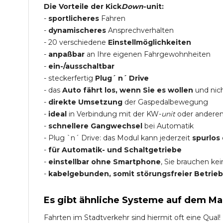
Die Vorteile der Kick
Down
-unit:
-
sportlicheres
Fahren
-
dynamischeres
Ansprechverhalten
- 20 verschiedene
Einstellmöglichkeiten
-
anpaßbar
an Ihre eigenen Fahrgewohnheiten
-
ein-/ausschaltbar
- steckerfertig
Plug´ n´ Drive
- das
Auto fährt los, wenn Sie es wollen
und nich
-
direkte Umsetzung
der Gaspedalbewegung
-
ideal
in Verbindung mit der KW-
unit
oder andere
-
schnellere Gangwechsel
bei Automatik
- Plug `n´ Drive: das Modul kann jederzeit
spurlos
-
für Automatik- und Schaltgetriebe
-
einstellbar ohne Smartphone
, Sie brauchen ke
-
kabelgebunden, somit störungsfreier Betrieb
Es gibt ähnliche Systeme auf dem Ma
Fahrten im Stadtverkehr sind hiermit oft eine Qual