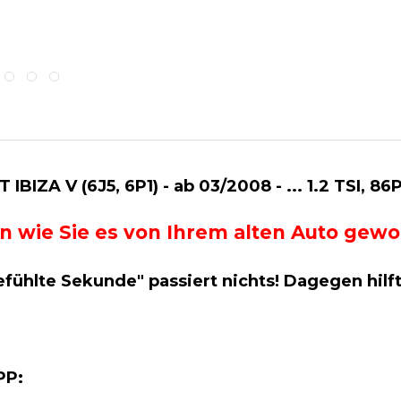
BIZA V (6J5, 6P1) - ab 03/2008 - ... 1.2 TSI, 8
g an wie Sie es von Ihrem alten Auto ge
efühlte Sekunde" passiert nichts! Dagegen hilf
APP: