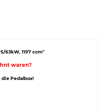
6PS/63kW, 1197 ccm"
wohnt waren?
t die Pedalbox!