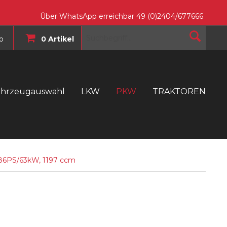
Über WhatsApp erreichbar 49 (0)2404/677666
o
0 Artikel
ahrzeugauswahl
LKW
PKW
TRAKTOREN
T
, 86PS/63kW, 1197 ccm