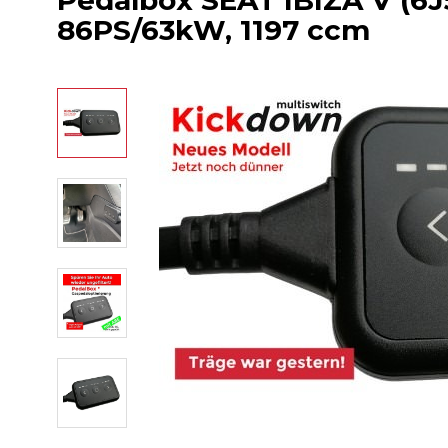
Pedalbox SEAT IBIZA V (6J5, 
86PS/63kW, 1197 ccm