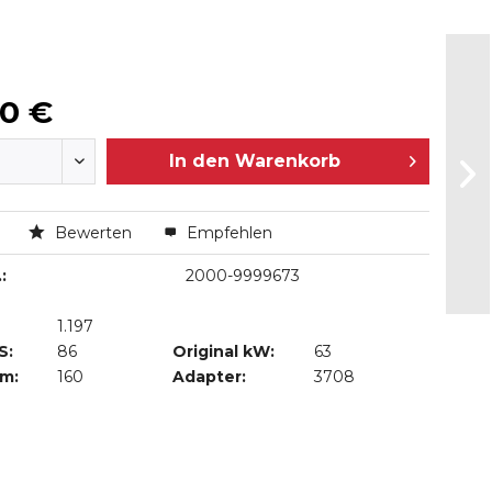
00 €
In den
Warenkorb
n
Bewerten
Empfehlen
:
2000-9999673
1.197
S:
86
Original kW:
63
Nm:
160
Adapter:
3708