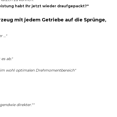
eistung habt Ihr jetzt wieder draufgepackt?"
zeug mit jedem Getriebe auf die Sprünge,
..."
es ab."
s im wohl optimalen Drehmomentbereich"
rgendwie direkter.""