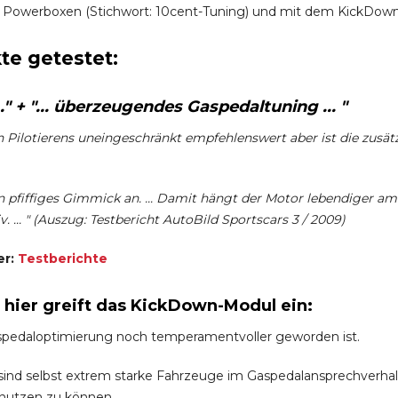
 Powerboxen (Stichwort: 10cent-Tuning) und mit dem KickDown-
te getestet:
" + "... überzeugendes Gaspedaltuning ... "
en Pilotierens uneingeschränkt empfehlenswert aber ist die zusät
 pfiffiges Gimmick an. ... Damit hängt der Motor lebendiger am
. ... " (Auszug: Testbericht AutoBild Sportscars 3 / 2009)
er:
Testberichte
h hier greift das KickDown-Modul ein:
spedaloptimierung noch temperamentvoller geworden ist.
nd selbst extrem starke Fahrzeuge im Gaspedalansprechverhalten 
 nutzen zu können.