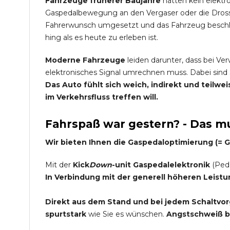
Fahrzeuge früherer Baujahre
hatten kein elektr
Gaspedalbewegung an den Vergaser oder die Dross
Fahrerwunsch umgesetzt und das Fahrzeug beschleu
hing als es heute zu erleben ist.
Moderne Fahrzeuge
leiden darunter, dass bei Ve
elektronisches Signal umrechnen muss. Dabei sind 
Das Auto fühlt sich weich, indirekt und teilw
im Verkehrsfluss treffen will.
Fahrspaß war gestern? - Das mu
Wir bieten Ihnen die Gaspedaloptimierung (=
Mit der
Kick
Down
-unit Gaspedalelektronik
(Peda
In Verbindung mit der generell höheren Leist
Direkt aus dem Stand und bei jedem Schaltvorg
spurtstark
wie Sie es wünschen.
Angstschweiß be