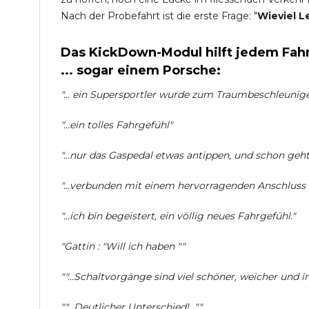
Nach der Probefahrt ist die erste Frage: "
Wieviel L
Das KickDown-Modul hilft jedem Fahr
... sogar einem Porsche:
"... ein Supersportler wurde zum Traumbeschleuniger 
"...ein tolles Fahrgefühl"
"...nur das Gaspedal etwas antippen, und schon geht 
"...verbunden mit einem hervorragenden Anschlus
"...ich bin begeistert, ein völlig neues Fahrgefühl."
"Gattin : "Will ich haben ""
""...Schaltvorgänge sind viel schöner, weicher und i
""...Deutlicher Unterschied!...""