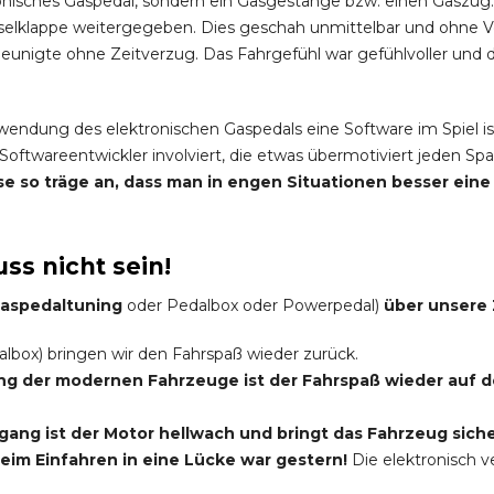
onisches Gaspedal, sondern ein Gasgestänge bzw. einen Gaszug.
elklappe weitergegeben. Dies geschah unmittelbar und ohne 
nigte ohne Zeitverzug. Das Fahrgefühl war gefühlvoller und di
rwendung des elektronischen Gaspedals eine Software im Spiel is
Softwareentwickler involviert, die etwas übermotiviert jeden 
eise so träge an, dass man in engen Situationen besser ei
ss nicht sein!
 Gaspedaltuning
oder Pedalbox oder Powerpedal)
über unsere 
lbox) bringen wir den Fahrspaß wieder zurück.
ung der modernen Fahrzeuge ist der Fahrspaß wieder auf
ang ist der Motor hellwach und bringt das Fahrzeug siche
im Einfahren in eine Lücke war gestern!
Die elektronisch 