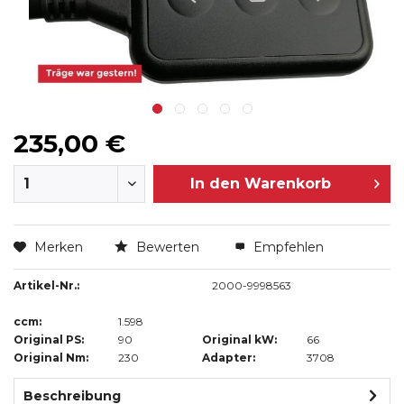
235,00 €
In den
Warenkorb
Merken
Bewerten
Empfehlen
Artikel-Nr.:
2000-9998563
ccm:
1.598
Original PS:
90
Original kW:
66
Original Nm:
230
Adapter:
3708
Beschreibung