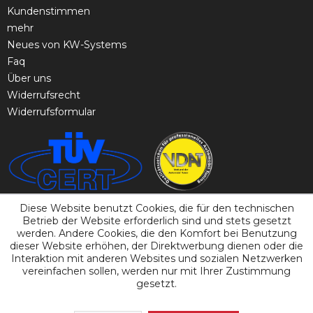
Kundenstimmen
mehr
Neues von KW-Systems
Faq
Über uns
Widerrufsrecht
Widerrufsformular
Diese Website benutzt Cookies, die für den technischen
Betrieb der Website erforderlich sind und stets gesetzt
werden. Andere Cookies, die den Komfort bei Benutzung
dieser Website erhöhen, der Direktwerbung dienen oder die
Interaktion mit anderen Websites und sozialen Netzwerken
vereinfachen sollen, werden nur mit Ihrer Zustimmung
gesetzt.