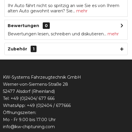
Ihr Auto fährt nicht so spritzig an wie Sie es von Ihrem
alten Auto gewohnt waren? Sie...
mehr
Bewertungen
0
Bewertungen lesen, schreiben und diskutieren...
mehr
Zubehör
1
KW-Systems Fahrzeugtechnik GmbH
Werner-von-Siemens-Straße 28
52477 Alsdorf (Rheinland)
Tel:
+49 (0)2404/ 677 666
WhatsApp: +49 (0)2404 / 677666
Öffnungszeiten:
Mo - Fr 9.00 bis 17.00 Uhr
info@kw-chiptuning.com