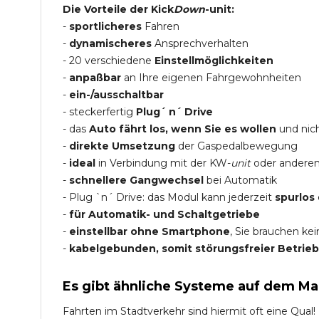
Die Vorteile der Kick
Down
-unit:
-
sportlicheres
Fahren
-
dynamischeres
Ansprechverhalten
- 20 verschiedene
Einstellmöglichkeiten
-
anpaßbar
an Ihre eigenen Fahrgewohnheiten
-
ein-/ausschaltbar
- steckerfertig
Plug´ n´ Drive
- das
Auto fährt los, wenn Sie es wollen
und nich
-
direkte Umsetzung
der Gaspedalbewegung
-
ideal
in Verbindung mit der KW-
unit
oder andere
-
schnellere Gangwechsel
bei Automatik
- Plug `n´ Drive: das Modul kann jederzeit
spurlos
-
für Automatik- und Schaltgetriebe
-
einstellbar ohne Smartphone
, Sie brauchen ke
-
kabelgebunden, somit störungsfreier Betrieb
Es gibt ähnliche Systeme auf dem Ma
Fahrten im Stadtverkehr sind hiermit oft eine Qual