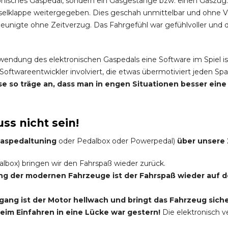
onisches Gaspedal, sondern ein Gasgestänge bzw. einen Gaszug.
elklappe weitergegeben. Dies geschah unmittelbar und ohne 
nigte ohne Zeitverzug. Das Fahrgefühl war gefühlvoller und di
rwendung des elektronischen Gaspedals eine Software im Spiel is
Softwareentwickler involviert, die etwas übermotiviert jeden 
eise so träge an, dass man in engen Situationen besser ei
ss nicht sein!
 Gaspedaltuning
oder Pedalbox oder Powerpedal)
über unsere 
lbox) bringen wir den Fahrspaß wieder zurück.
ung der modernen Fahrzeuge ist der Fahrspaß wieder auf
ang ist der Motor hellwach und bringt das Fahrzeug siche
im Einfahren in eine Lücke war gestern!
Die elektronisch 