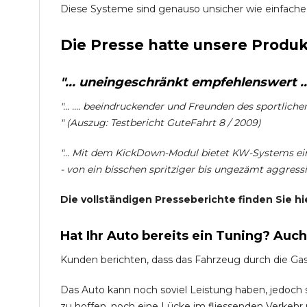
Diese Systeme sind genauso unsicher wie einfache
Die Presse hatte unsere Produk
"... uneingeschränkt empfehlenswert ...
"... .... beeindruckender und Freunden des sportlich
" (Auszug: Testbericht GuteFahrt 8 / 2009)
"... Mit dem KickDown-Modul bietet KW-Systems ein
- von ein bisschen spritziger bis ungezämt aggressiv
Die vollständigen Presseberichte finden Sie hi
Hat Ihr Auto bereits ein Tuning? Auc
Kunden berichten, dass das Fahrzeug durch die Ga
Das Auto kann noch soviel Leistung haben, jedoch si
zu hoffen, noch eine Lücke im fliessenden Verkehr