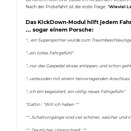
Nach der Probefahrt ist die erste Frage: "
Wieviel L
Das KickDown-Modul hilft jedem Fahr
... sogar einem Porsche:
"... ein Supersportler wurde zum Traumbeschleuniger 
"...ein tolles Fahrgefühl"
"...nur das Gaspedal etwas antippen, und schon geht 
"...verbunden mit einem hervorragenden Anschlus
"...ich bin begeistert, ein völlig neues Fahrgefühl."
"Gattin : "Will ich haben ""
""...Schaltvorgänge sind viel schöner, weicher und i
""...Deutlicher Unterschied!...""