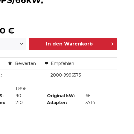
90PS/66kW,
00 €
In den
Warenkorb
n
Bewerten
Empfehlen
:
2000-9996573
1.896
S:
90
Original kW:
66
Nm:
210
Adapter:
3714