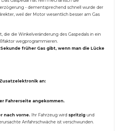
 Das Gaspedal hat rein mechanisch die
Verzögerung - dementsprechend schnell wurde der
rekter, weil der Motor wesentlich besser am Gas
t, die die Winkelveränderung des Gaspedals in ein
Spaßfaktor wegprogrammieren.
ne Sekunde früher Gas gibt, wenn man die Lücke
Zusatzelektronik an:
 der Fahrerseite angekommen.
r nach vorne.
Ihr Fahrzeug wird
spritzig
und
verursachte Anfahrschwäche ist verschwunden.