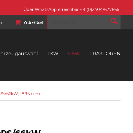
Über WhatsApp erreichbar 49 (0)2404/677666
o
0 Artikel
ahrzeugauswahl
LKW
PKW
TRAKTOREN
T
0PS/66kW, 1896 ccm