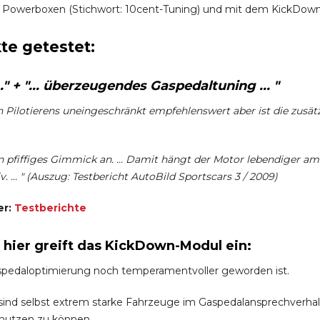
 Powerboxen (Stichwort: 10cent-Tuning) und mit dem KickDown-
te getestet:
" + "... überzeugendes Gaspedaltuning ... "
en Pilotierens uneingeschränkt empfehlenswert aber ist die zusät
 pfiffiges Gimmick an. ... Damit hängt der Motor lebendiger am
. ... " (Auszug: Testbericht AutoBild Sportscars 3 / 2009)
er:
Testberichte
h hier greift das KickDown-Modul ein:
spedaloptimierung noch temperamentvoller geworden ist.
nd selbst extrem starke Fahrzeuge im Gaspedalansprechverhalten 
 nutzen zu können.