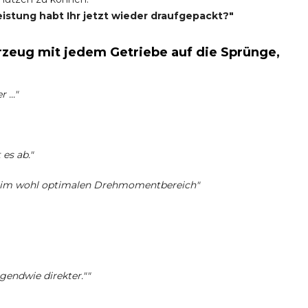
eistung habt Ihr jetzt wieder draufgepackt?"
zeug mit jedem Getriebe auf die Sprünge,
..."
es ab."
s im wohl optimalen Drehmomentbereich"
rgendwie direkter.""