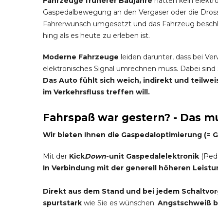
Fahrzeuge früherer Baujahre
hatten kein elektr
Gaspedalbewegung an den Vergaser oder die Dross
Fahrerwunsch umgesetzt und das Fahrzeug beschleu
hing als es heute zu erleben ist.
Moderne Fahrzeuge
leiden darunter, dass bei Ve
elektronisches Signal umrechnen muss. Dabei sind 
Das Auto fühlt sich weich, indirekt und teilw
im Verkehrsfluss treffen will.
Fahrspaß war gestern? - Das mu
Wir bieten Ihnen die Gaspedaloptimierung (=
Mit der
Kick
Down
-unit Gaspedalelektronik
(Peda
In Verbindung mit der generell höheren Leist
Direkt aus dem Stand und bei jedem Schaltvorg
spurtstark
wie Sie es wünschen.
Angstschweiß be