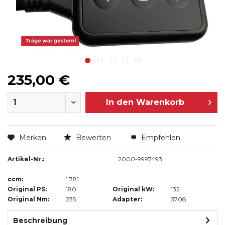
235,00 €
In den
Warenkorb
Merken
Bewerten
Empfehlen
Artikel-Nr.:
2000-9997493
ccm:
1.781
Original PS:
180
Original kW:
132
Original Nm:
235
Adapter:
3708
Beschreibung