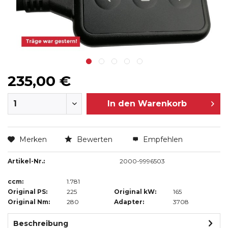
235,00 €
In den
Warenkorb
Merken
Bewerten
Empfehlen
Artikel-Nr.:
2000-9996503
ccm:
1.781
Original PS:
225
Original kW:
165
Original Nm:
280
Adapter:
3708
Beschreibung