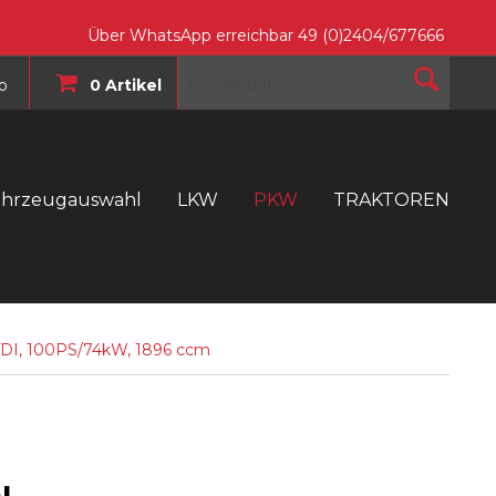
Über WhatsApp erreichbar 49 (0)2404/677666
o
0 Artikel
ahrzeugauswahl
LKW
PKW
TRAKTOREN
T
 TDI, 100PS/74kW, 1896 ccm