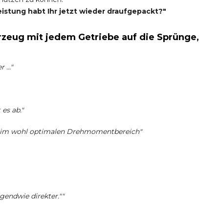
eistung habt Ihr jetzt wieder draufgepackt?"
zeug mit jedem Getriebe auf die Sprünge,
..."
es ab."
s im wohl optimalen Drehmomentbereich"
rgendwie direkter.""