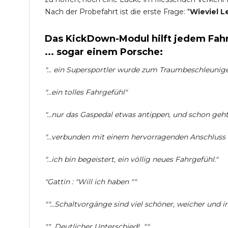
Nach der Probefahrt ist die erste Frage: "
Wieviel L
Das KickDown-Modul hilft jedem Fahr
... sogar einem Porsche:
"... ein Supersportler wurde zum Traumbeschleuniger 
"...ein tolles Fahrgefühl"
"...nur das Gaspedal etwas antippen, und schon geht 
"...verbunden mit einem hervorragenden Anschlus
"...ich bin begeistert, ein völlig neues Fahrgefühl."
"Gattin : "Will ich haben ""
""...Schaltvorgänge sind viel schöner, weicher und i
""...Deutlicher Unterschied!...""