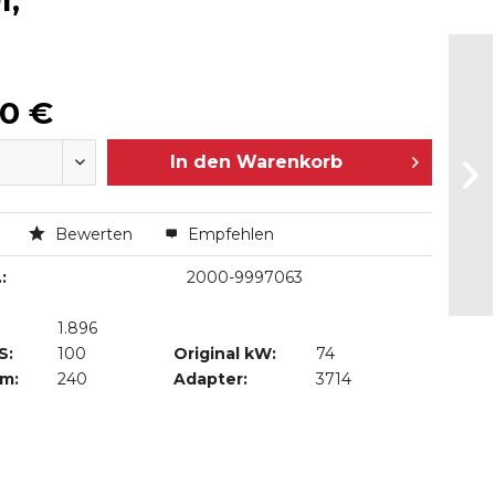
I,
00 €
In den
Warenkorb
n
Bewerten
Empfehlen
:
2000-9997063
1.896
S:
100
Original kW:
74
Nm:
240
Adapter:
3714