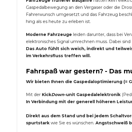
Fahrzeuge früherer Baujahre
hatten kein elektr
Gaspedalbewegung an den Vergaser oder die Dross
Fahrerwunsch umgesetzt und das Fahrzeug beschleu
hing als es heute zu erleben ist.
Moderne Fahrzeuge
leiden darunter, dass bei Ve
elektronisches Signal umrechnen muss. Dabei sind 
Das Auto fühlt sich weich, indirekt und teilw
im Verkehrsfluss treffen will.
Fahrspaß war gestern? - Das mu
Wir bieten Ihnen die Gaspedaloptimierung (=
Mit der
Kick
Down
-unit Gaspedalelektronik
(Peda
In Verbindung mit der generell höheren Leist
Direkt aus dem Stand und bei jedem Schaltvorg
spurtstark
wie Sie es wünschen.
Angstschweiß be