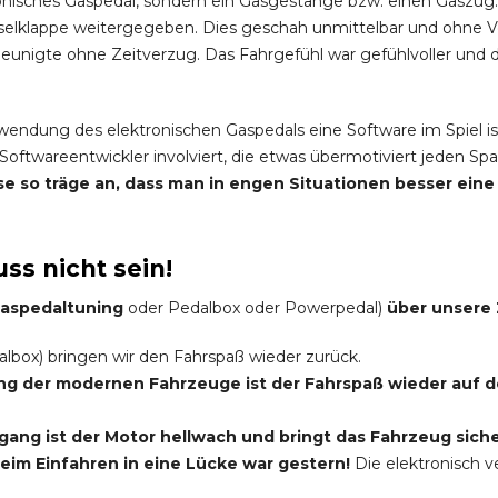
onisches Gaspedal, sondern ein Gasgestänge bzw. einen Gaszug.
elklappe weitergegeben. Dies geschah unmittelbar und ohne 
nigte ohne Zeitverzug. Das Fahrgefühl war gefühlvoller und di
rwendung des elektronischen Gaspedals eine Software im Spiel is
Softwareentwickler involviert, die etwas übermotiviert jeden 
eise so träge an, dass man in engen Situationen besser ei
ss nicht sein!
 Gaspedaltuning
oder Pedalbox oder Powerpedal)
über unsere 
lbox) bringen wir den Fahrspaß wieder zurück.
ung der modernen Fahrzeuge ist der Fahrspaß wieder auf
ang ist der Motor hellwach und bringt das Fahrzeug siche
im Einfahren in eine Lücke war gestern!
Die elektronisch 