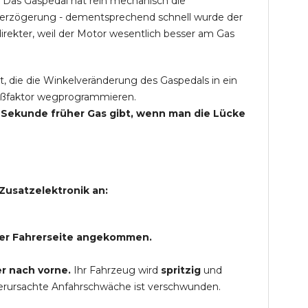
 Das Gaspedal hat rein mechanisch die
Verzögerung - dementsprechend schnell wurde der
rekter, weil der Motor wesentlich besser am Gas
t, die die Winkelveränderung des Gaspedals in ein
Spaßfaktor wegprogrammieren.
ne Sekunde früher Gas gibt, wenn man die Lücke
Zusatzelektronik an:
 der Fahrerseite angekommen.
r nach vorne.
Ihr Fahrzeug wird
spritzig
und
verursachte Anfahrschwäche ist verschwunden.