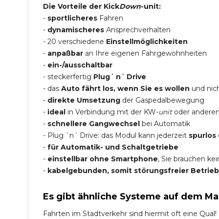
Die Vorteile der Kick
Down
-unit:
-
sportlicheres
Fahren
-
dynamischeres
Ansprechverhalten
- 20 verschiedene
Einstellmöglichkeiten
-
anpaßbar
an Ihre eigenen Fahrgewohnheiten
-
ein-/ausschaltbar
- steckerfertig
Plug´ n´ Drive
- das
Auto fährt los, wenn Sie es wollen
und nich
-
direkte Umsetzung
der Gaspedalbewegung
-
ideal
in Verbindung mit der KW-
unit
oder andere
-
schnellere Gangwechsel
bei Automatik
- Plug `n´ Drive: das Modul kann jederzeit
spurlos
-
für Automatik- und Schaltgetriebe
-
einstellbar ohne Smartphone
, Sie brauchen ke
-
kabelgebunden, somit störungsfreier Betrieb
Es gibt ähnliche Systeme auf dem Ma
Fahrten im Stadtverkehr sind hiermit oft eine Qual