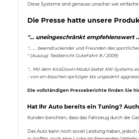
Diese Systeme sind genauso unsicher wie einfache
Die Presse hatte unsere Produk
"... uneingeschränkt empfehlenswert ...
"... .... beeindruckender und Freunden des sportlich
" (Auszug: Testbericht GuteFahrt 8 / 2009)
"... Mit dem KickDown-Modul bietet KW-Systems ein
- von ein bisschen spritziger bis ungezämt aggressiv
Die vollständigen Presseberichte finden Sie hi
Hat Ihr Auto bereits ein Tuning? Auc
Kunden berichten, dass das Fahrzeug durch die Ga
Das Auto kann noch soviel Leistung haben, jedoch si
zu hoffen, noch eine Lücke im fliessenden Verkehr