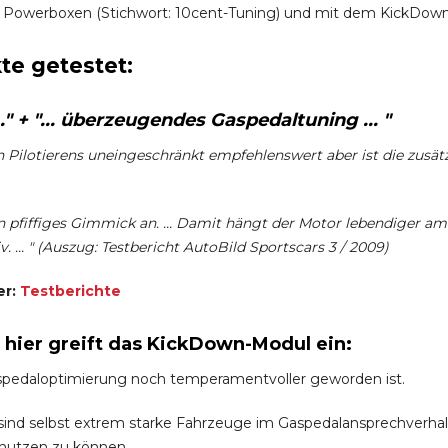
 Powerboxen (Stichwort: 10cent-Tuning) und mit dem KickDown-
te getestet:
" + "... überzeugendes Gaspedaltuning ... "
en Pilotierens uneingeschränkt empfehlenswert aber ist die zusät
 pfiffiges Gimmick an. ... Damit hängt der Motor lebendiger am
. ... " (Auszug: Testbericht AutoBild Sportscars 3 / 2009)
er:
Testberichte
h hier greift das KickDown-Modul ein:
spedaloptimierung noch temperamentvoller geworden ist.
nd selbst extrem starke Fahrzeuge im Gaspedalansprechverhalten 
 nutzen zu können.