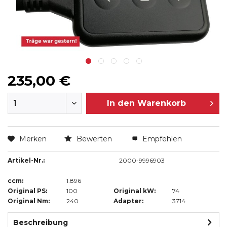
235,00 €
In den
Warenkorb
Merken
Bewerten
Empfehlen
Artikel-Nr.:
2000-9996903
ccm:
1.896
Original PS:
100
Original kW:
74
Original Nm:
240
Adapter:
3714
Beschreibung