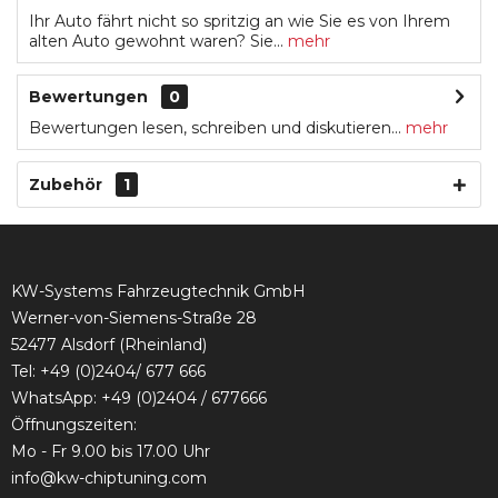
Ihr Auto fährt nicht so spritzig an wie Sie es von Ihrem
alten Auto gewohnt waren? Sie...
mehr
Bewertungen
0
Bewertungen lesen, schreiben und diskutieren...
mehr
Zubehör
1
KW-Systems Fahrzeugtechnik GmbH
Werner-von-Siemens-Straße 28
52477 Alsdorf (Rheinland)
Tel:
+49 (0)2404/ 677 666
WhatsApp: +49 (0)2404 / 677666
Öffnungszeiten:
Mo - Fr 9.00 bis 17.00 Uhr
info@kw-chiptuning.com