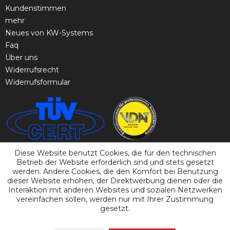
Kundenstimmen
mehr
Neues von KW-Systems
Faq
Über uns
Widerrufsrecht
Widerrufsformular
Diese Website benutzt Cookies, die für den technischen
Betrieb der Website erforderlich sind und stets gesetzt
werden. Andere Cookies, die den Komfort bei Benutzung
dieser Website erhöhen, der Direktwerbung dienen oder die
Interaktion mit anderen Websites und sozialen Netzwerken
vereinfachen sollen, werden nur mit Ihrer Zustimmung
gesetzt.